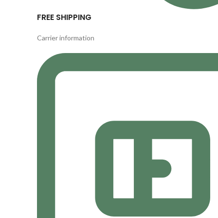
FREE SHIPPING
Carrier information