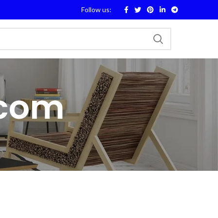
Follow us:
.com