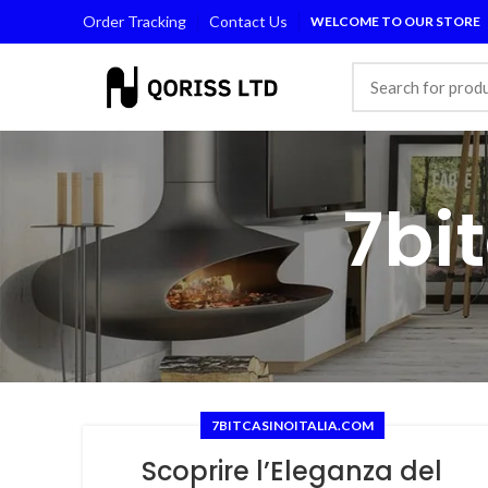
Order Tracking
Contact Us
WELCOME TO OUR STORE
7bi
7BITCASINOITALIA.COM
Scoprire l’Eleganza del