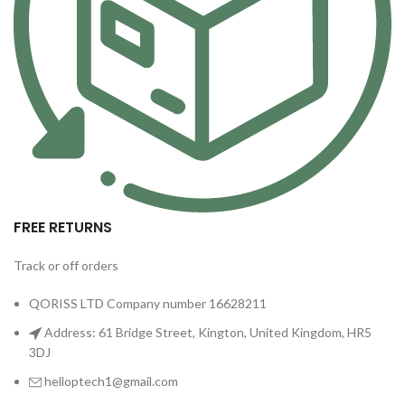
FREE RETURNS
Track or off orders
QORISS LTD Company number 16628211
Address: 61 Bridge Street, Kington, United Kingdom, HR5
3DJ
helloptech1@gmail.com