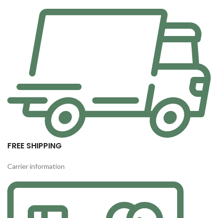
FREE SHIPPING
Carrier information