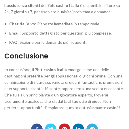
L’
assistenza clienti
del
7bit casino Italia
è disponibile 24 ore su
24, 7 giorni su 7, per risolvere qualsiasi problema o domanda:
Chat dal Vivo:
Risposte immediate in tempo reale.
Email:
Supporto dettagliato per questioni più complesse.
FAQ:
Sezione per le domande più frequenti.
Conclusione
In conclusione, il
7bit casino Italia
emerge come una delle
destinazioni preferite per gli appassionati di giochi online. Con una
combinazione di sicurezza, varietà di giochi, fantastiche promozioni
e un supporto clienti efficiente, rappresenta una scelta eccellente.
Che tu sia un principiante o un giocatore esperto, troverai
sicuramente qualcosa che si adatta al tuo stile di gioco. Non
perdere l’opportunità di esplorare questo entusiasmante casinò!