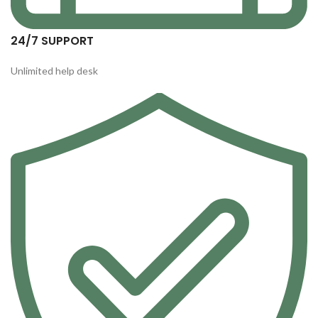
24/7 SUPPORT
Unlimited help desk