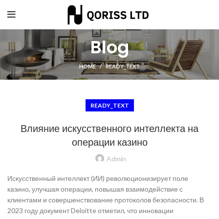
Blog
HOME
READY_TEXT
READY_TEXT
Влияние искусственного интеллекта на
операции казино
Admin
Искусственный интеллект (ИИ) революционизирует поле
казино, улучшая операции, повышая взаимодействие с
клиентами и совершенствование протоколов безопасности. В
2023 году документ Deloitte отметил, что инновации