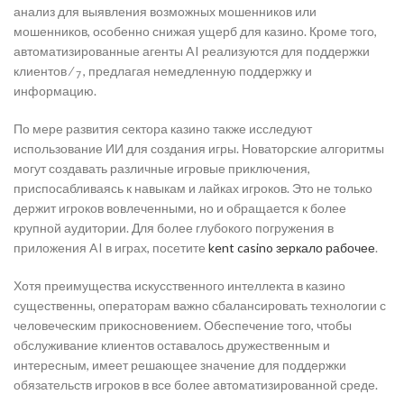
анализ для выявления возможных мошенников или
мошенников, особенно снижая ущерб для казино. Кроме того,
автоматизированные агенты AI реализуются для поддержки
клиентов ⁄
, предлагая немедленную поддержку и
7
информацию.
По мере развития сектора казино также исследуют
использование ИИ для создания игры. Новаторские алгоритмы
могут создавать различные игровые приключения,
приспосабливаясь к навыкам и лайках игроков. Это не только
держит игроков вовлеченными, но и обращается к более
крупной аудитории. Для более глубокого погружения в
приложения AI в играх, посетите
kent casino зеркало рабочее
.
Хотя преимущества искусственного интеллекта в казино
существенны, операторам важно сбалансировать технологии с
человеческим прикосновением. Обеспечение того, чтобы
обслуживание клиентов оставалось дружественным и
интересным, имеет решающее значение для поддержки
обязательств игроков в все более автоматизированной среде.