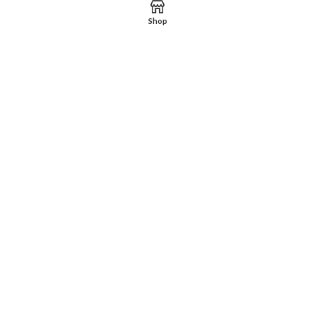
FAQs
Shop
FOOTER MENU
Home
Shop
Contact Us
Wishlist
Costumer Service
Samsung
Huawei
Xiaomi
Apple
Newsletter