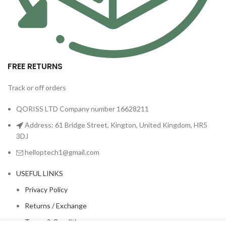
FREE RETURNS
Track or off orders
QORISS LTD Company number 16628211
Address: 61 Bridge Street, Kington, United Kingdom, HR5
3DJ
helloptech1@gmail.com
USEFUL LINKS
Privacy Policy
Returns / Exchange
Terms & Conditions