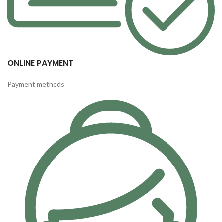
ONLINE PAYMENT
Payment methods