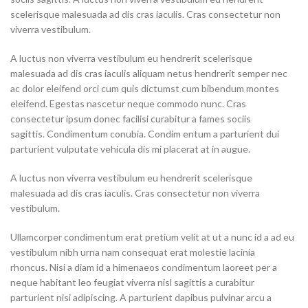
scelerisque malesuada ad dis cras iaculis. Cras consectetur non
viverra vestibulum.
A luctus non viverra vestibulum eu hendrerit scelerisque
malesuada ad dis cras iaculis aliquam netus hendrerit semper nec
ac dolor eleifend orci cum quis dictumst cum bibendum montes
eleifend. Egestas nascetur neque commodo nunc. Cras
consectetur ipsum donec facilisi curabitur a fames sociis
sagittis. Condimentum conubia. Condim entum a parturient dui
parturient vulputate vehicula dis mi placerat at in augue.
A luctus non viverra vestibulum eu hendrerit scelerisque
malesuada ad dis cras iaculis. Cras consectetur non viverra
vestibulum.
Ullamcorper condimentum erat pretium velit at ut a nunc id a ad eu
vestibulum nibh urna nam consequat erat molestie lacinia
rhoncus. Nisi a diam id a himenaeos condimentum laoreet per a
neque habitant leo feugiat viverra nisl sagittis a curabitur
parturient nisi adipiscing. A parturient dapibus pulvinar arcu a