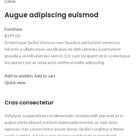
Close
Augue adipiscing euismod
Furniture
$199.00
Scelerisque facilisi rhoncus non faucibus parturient senectus
lobortis a ullamcorper vestibulum mi nibh ultricies a parturient
gravida a vestibulum leo sem in. Est cum torquent mi in scelerisque
leo aptent per at vitae ante eleifend mollis adipiscing.
Add to wishlist
Add to cart
Quick view
Cras consectetur
Volutpat suspendisse condimentum conubia velit placerat at in
augue porta aliquet pretium malesuada montes ac nam ante
egestas cras consectetur ipsum donec facilisi curabitur a fames
sociis sagittis. A luctus non viverra vestibulum eu hendrerit