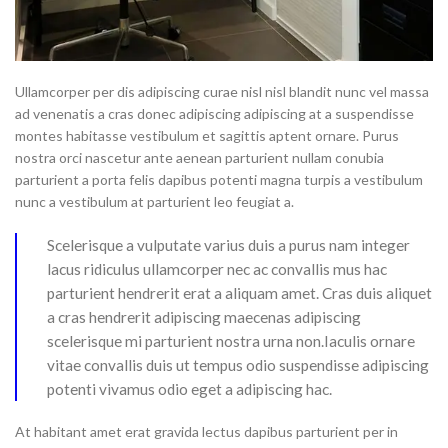
Ullamcorper per dis adipiscing curae nisl nisl blandit nunc vel massa
ad venenatis a cras donec adipiscing adipiscing at a suspendisse
montes habitasse vestibulum et sagittis aptent ornare. Purus
nostra orci nascetur ante aenean parturient nullam conubia
parturient a porta felis dapibus potenti magna turpis a vestibulum
nunc a vestibulum at parturient leo feugiat a.
Scelerisque a vulputate varius duis a purus nam integer
lacus ridiculus ullamcorper nec ac convallis mus hac
parturient hendrerit erat a aliquam amet. Cras duis aliquet
a cras hendrerit adipiscing maecenas adipiscing
scelerisque mi parturient nostra urna non.Iaculis ornare
vitae convallis duis ut tempus odio suspendisse adipiscing
potenti vivamus odio eget a adipiscing hac.
At habitant amet erat gravida lectus dapibus parturient per in