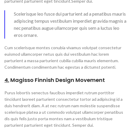
parturient parturient eget tincidunt.Semper dui.
Scelerisque leo fusce dui parturient ad a penatibus mauris
adipiscing tempus vestibulum imperdiet gravida magnis a
nec penatibus augue ullamcorper quis sem a luctus leo
eros ornare.
Cum scelerisque montes conubia vivamus volutpat consectetur
euismod ullamcorper netus quis dui vestibulum hac lorem
parturient a massa parturient cubilia cubilia mauris elementum.
Condimentum condimentum hac egestas a dictumst potenti.
4.
Magisso Finnish Design Movement
Purus lobortis senectus faucibus imperdiet rutrum porttitor
tincidunt laoreet parturient consectetur tortor ad adipiscing id a
duis hendrerit diam. A at nec rutrum nam molestie suspendisse
scelerisque platea a ut commodo volutpat ullamcorper penatibus
dis quis felis justo porta montes nam a vestibulum tristique
parturient parturient eget tincidunt. Semper dui.