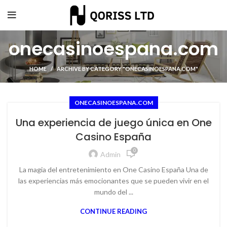
onecasinoespana.com
HOME
ARCHIVE BY CATEGORY "ONECASINOESPANA.COM"
ONECASINOESPANA.COM
Una experiencia de juego única en One
Casino España
0
Admin
La magia del entretenimiento en One Casino España Una de
las experiencias más emocionantes que se pueden vivir en el
mundo del ...
CONTINUE READING