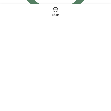
Shop
100% SAFE
View our benefits