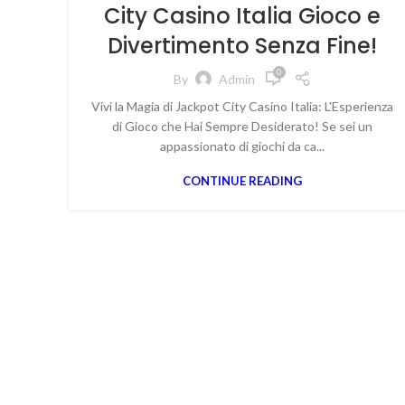
City Casino Italia Gioco e
Divertimento Senza Fine!
0
By
Admin
Vivi la Magia di Jackpot City Casino Italia: L'Esperienza
di Gioco che Hai Sempre Desiderato! Se sei un
appassionato di giochi da ca...
CONTINUE READING