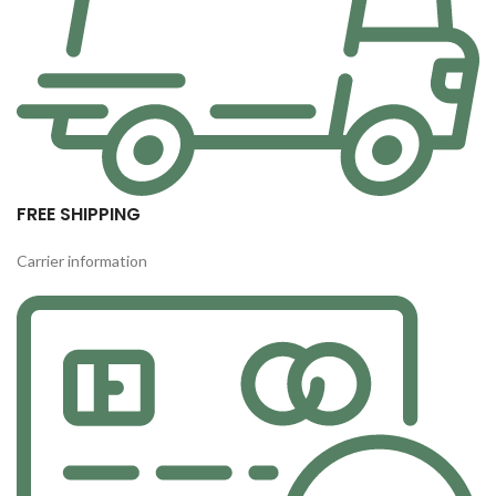
FREE SHIPPING
Carrier information