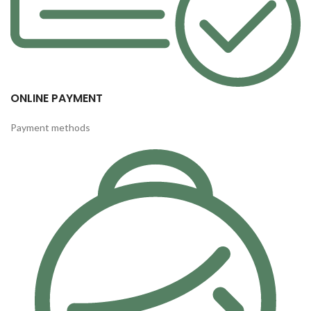
ONLINE PAYMENT
Payment methods