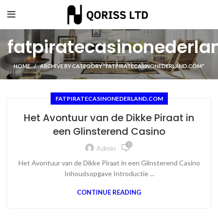
fatpiratecasinonederl
HOME
ARCHIVE BY CATEGORY "FATPIRATECASINONEDERLAND.COM"
FATPIRATECASINONEDERLAND.COM
Het Avontuur van de Dikke Piraat in
een Glinsterend Casino
0
Admin
Het Avontuur van de Dikke Piraat in een Glinsterend Casino
Inhoudsopgave Introductie ...
CONTINUE READING