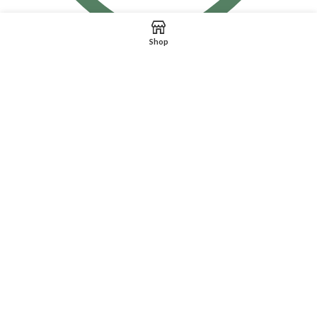
Shop
100% SAFE
View our benefits