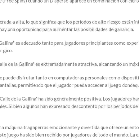
bre (Free Spins) cuando un Disperso aparece en combinación con cier
oderada a alta, lo que significa que los períodos de alto riesgo está
hay una oportunidad para aumentar las posibilidades de ganancia.
a Gallina" es adecuado tanto para jugadores principiantes como exp
r giro.
lle de la Gallina" es extremadamente atractiva, alcanzando un máxi
" se puede disfrutar tanto en computadoras personales como dispositiv
antallas, permitiendo que el jugador pueda acceder al juego dondequ
Calle de la Gallina" ha sido generalmente positiva. Los jugadores han
nales. Si bien algunos han expresado descontento por los períodos 
s una máquina tragaperras emocionante y divertida que ofrece un ento
ste juego ha sido bien recibido por jugadores de todo el mundo. La ex