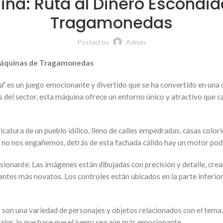
llina: Ruta al Dinero Escond
Tragamonedas
Posted by
Admin
n Máquinas de Tragamonedas
a" es un juego emocionante y divertido que se ha convertido en una d
del sector, esta máquina ofrece un entorno único y atractivo que c
aricatura de un pueblo idílico, lleno de calles empedradas, casas color
ero no nos engañemos, detrás de esta fachada cálido hay un motor p
presionante. Las imágenes están dibujadas con precisión y detalle, cr
ipiantes más novatos. Los controles están ubicados en la parte inferio
a" son una variedad de personajes y objetos relacionados con el tema
alor, lo que hace que el juego sea aún más emocionante.