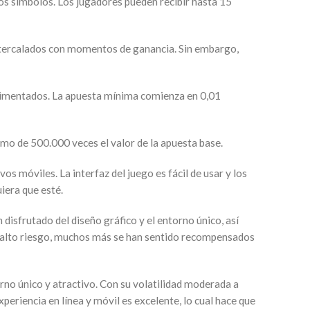
tos símbolos. Los jugadores pueden recibir hasta 15
n intercalados con momentos de ganancia. Sin embargo,
erimentados. La apuesta mínima comienza en 0,01
mo de 500.000 veces el valor de la apuesta base.
os móviles. La interfaz del juego es fácil de usar y los
iera que esté.
 disfrutado del diseño gráfico y el entorno único, así
de alto riesgo, muchos más se han sentido recompensados
rno único y atractivo. Con su volatilidad moderada a
periencia en línea y móvil es excelente, lo cual hace que