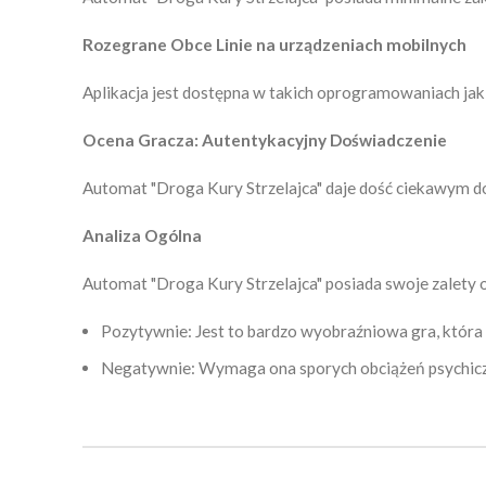
Rozegrane Obce Linie na urządzeniach mobilnych
Aplikacja jest dostępna w takich oprogramowaniach jak 
Ocena Gracza: Autentykacyjny Doświadczenie
Automat "Droga Kury Strzelajca" daje dość ciekawym do
Analiza Ogólna
Automat "Droga Kury Strzelajca" posiada swoje zalety
Pozytywnie: Jest to bardzo wyobraźniowa gra, która s
Negatywnie: Wymaga ona sporych obciążeń psychicz