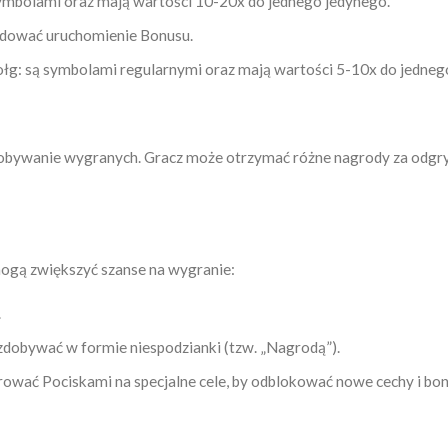
ymbolami oraz mają wartości 10-20x do jednego jedynego.
odować uruchomienie Bonusu.
ołg: są symbolami regularnymi oraz mają wartości 5-10x do jedneg
zdobywanie wygranych. Gracz może otrzymać różne nagrody za odgr
mogą zwiększyć szanse na wygranie:
.
e zdobywać w formie niespodzianki (tzw. „Nagrodą”).
rować Pociskami na specjalne cele, by odblokować nowe cechy i bo