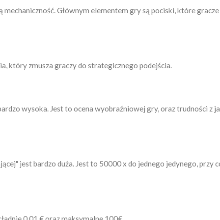
 mechaniczność. Głównym elementem gry są pociski, które gracze 
 który zmusza graczy do strategicznego podejścia.
bardzo wysoka. Jest to ocena wyobraźniowej gry, oraz trudności z j
ej" jest bardzo duża. Jest to 50000 x do jednego jedynego, przy c
kładnie 0.01 € oraz maksymalne 100€.