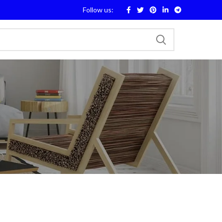
Follow us: