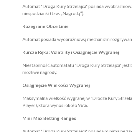
Automat "Droga Kury Strzelajca" posiada wyobraźniową
niespodzianki (tzw. „Nagrodą”).
Rozegrane Obce Linie
Automat posiada wyobraźniową mechanizm rozgrywania,
Kurcze Ręka: Volatility i Osiągnięcie Wygranej
Niestabilność automatatu "Droga Kury Strzelajca" jest 
możliwe nagrody.
Osiągnięcie Wielkości Wygranej
Maksymalna wielkość wygranej w "Drodze Kury Strzelając
Player), która wynosi około 96%.
Min i Max Betting Ranges
Automat "Droga Kury Strzelajca" posiada minimalne za