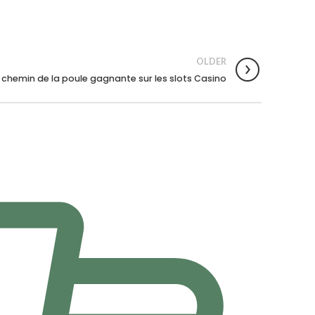
OLDER
 chemin de la poule gagnante sur les slots Casino