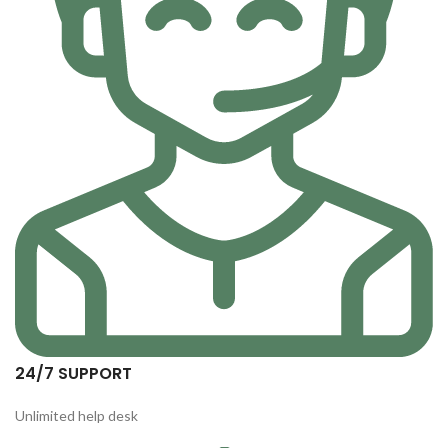
24/7 SUPPORT
Unlimited help desk