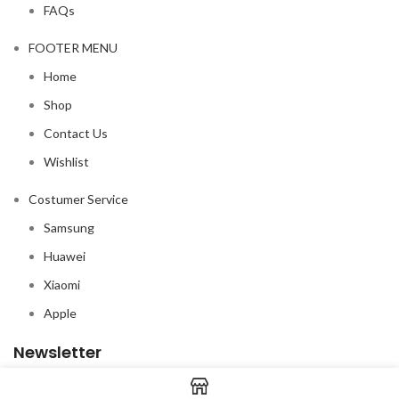
FAQs
FOOTER MENU
Home
Shop
Contact Us
Wishlist
Costumer Service
Samsung
Huawei
Xiaomi
Apple
Newsletter
Be the First to Know. Sign up to newsletter today