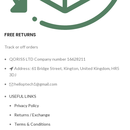
FREE RETURNS
Track or off orders
QORISS LTD Company number 16628211
Address: 61 Bridge Street, Kington, United Kingdom, HR5
3DJ
helloptech1@gmail.com
USEFUL LINKS
Privacy Policy
Returns / Exchange
Terms & Conditions