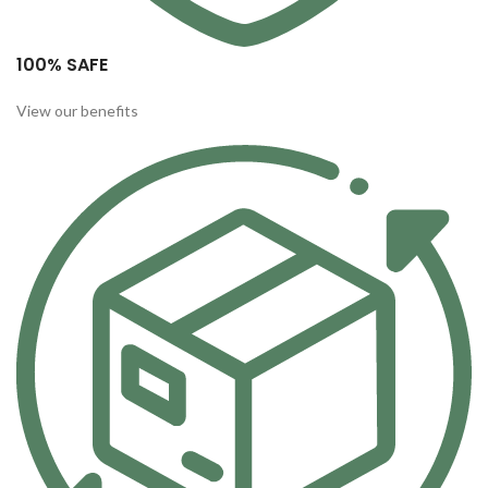
100% SAFE
View our benefits