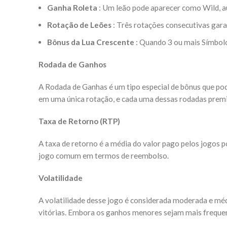
Ganha Roleta
: Um leão pode aparecer como Wild, 
Rotação de Leões
: Três rotações consecutivas gar
Bônus da Lua Crescente
: Quando 3 ou mais Símbol
Rodada de Ganhos
A Rodada de Ganhas é um tipo especial de bônus que po
em uma única rotação, e cada uma dessas rodadas prem
Taxa de Retorno (RTP)
A taxa de retorno é a média do valor pago pelos jogos 
jogo comum em termos de reembolso.
Volatilidade
A volatilidade desse jogo é considerada moderada e méd
vitórias. Embora os ganhos menores sejam mais frequen