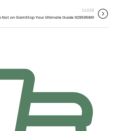
OLDER
os Not on GamStop Your Ultimate Guide 929595861