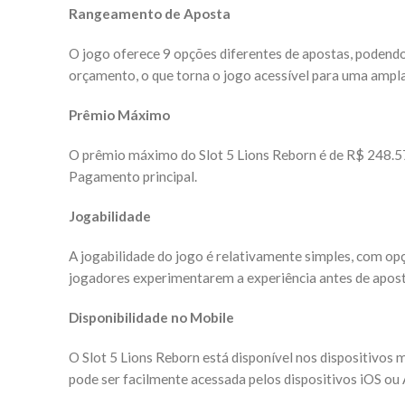
Rangeamento de Aposta
O jogo oferece 9 opções diferentes de apostas, podend
orçamento, o que torna o jogo acessível para uma ampl
Prêmio Máximo
O prêmio máximo do Slot 5 Lions Reborn é de R$ 248.57
Pagamento principal.
Jogabilidade
A jogabilidade do jogo é relativamente simples, com op
jogadores experimentarem a experiência antes de aposta
Disponibilidade no Mobile
O Slot 5 Lions Reborn está disponível nos dispositivos
pode ser facilmente acessada pelos dispositivos iOS ou 