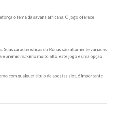
reforça o tema da savana africana. O jogo oferece
s. Suas características do Bônus são altamente variadas
a e prêmio máximo muito alto, este jogo é uma opção
mo com qualquer título de apostas slot, é importante