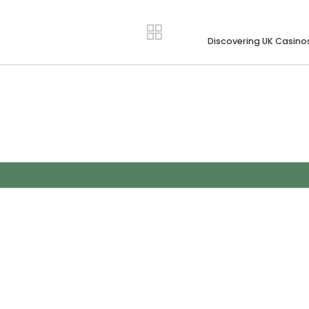
Discovering UK Casin