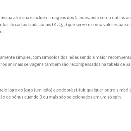
avana africana e incluem imagens dos 5 leões, bem como outros anim
bolos de cartas tradicionais (K, Q, J) que servem como valores bai
o.
ivamente simples, com símbolos dos leões sendo a maior recompens
outros animais selvagens também são recompensados na tabela de p
 pelo logo do jogo (um leão) e pode substituir qualquer outro sim
ação de bônus quando 3 ou mais são selecionados em um só spin.