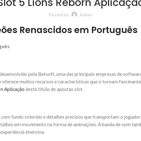
Slot 5 Lions Reborn Aplicaçã
Posted by
Admin
Leões Renascidos em Português
guês
o desenvolvido pela Betsoft, uma das principais empresas de softwa
e oferece muitos recursos e características que o tornam fascinante 
rn Aplicação
deste título de apostas slot.
a, com fundo colorido e detalhes precisos que transportam o jogado
etalhes em movimento na forma de animações. A banda de som tam
 experiência imersiva.