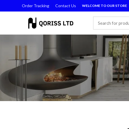
Order Tracking
Contact Us
WELCOME TO OUR STORE