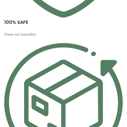
100% SAFE
View our benefits