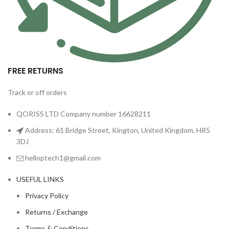
FREE RETURNS
Track or off orders
QORISS LTD Company number 16628211
Address: 61 Bridge Street, Kington, United Kingdom, HR5
3DJ
helloptech1@gmail.com
USEFUL LINKS
Privacy Policy
Returns / Exchange
Terms & Conditions