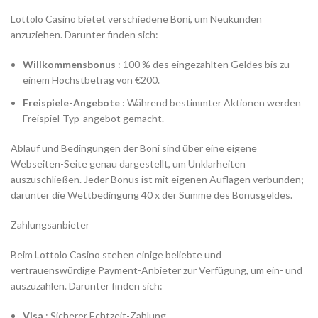
Lottolo Casino bietet verschiedene Boni, um Neukunden
anzuziehen. Darunter finden sich:
Willkommensbonus
: 100 % des eingezahlten Geldes bis zu
einem Höchstbetrag von €200.
Freispiele-Angebote
: Während bestimmter Aktionen werden
Freispiel-Typ-angebot gemacht.
Ablauf und Bedingungen der Boni sind über eine eigene
Webseiten-Seite genau dargestellt, um Unklarheiten
auszuschließen. Jeder Bonus ist mit eigenen Auflagen verbunden;
darunter die Wettbedingung 40 x der Summe des Bonusgeldes.
Zahlungsanbieter
Beim Lottolo Casino stehen einige beliebte und
vertrauenswürdige Payment-Anbieter zur Verfügung, um ein- und
auszuzahlen. Darunter finden sich:
Visa
: Sicherer Echtzeit-Zahlung