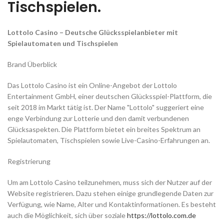
Tischspielen.
Lottolo Casino – Deutsche Glücksspielanbieter mit
Spielautomaten und Tischspielen
Brand Überblick
Das Lottolo Casino ist ein Online-Angebot der Lottolo
Entertainment GmbH, einer deutschen Glücksspiel-Plattform, die
seit 2018 im Markt tätig ist. Der Name "Lottolo" suggeriert eine
enge Verbindung zur Lotterie und den damit verbundenen
Glücksaspekten. Die Plattform bietet ein breites Spektrum an
Spielautomaten, Tischspielen sowie Live-Casino-Erfahrungen an.
Registrierung
Um am Lottolo Casino teilzunehmen, muss sich der Nutzer auf der
Website registrieren. Dazu stehen einige grundlegende Daten zur
Verfügung, wie Name, Alter und Kontaktinformationen. Es besteht
auch die Möglichkeit, sich über soziale
https://lottolo.com.de