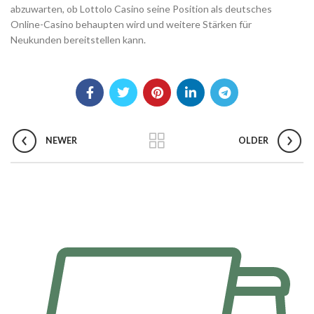
abzuwarten, ob Lottolo Casino seine Position als deutsches
Online-Casino behaupten wird und weitere Stärken für
Neukunden bereitstellen kann.
NEWER
OLDER