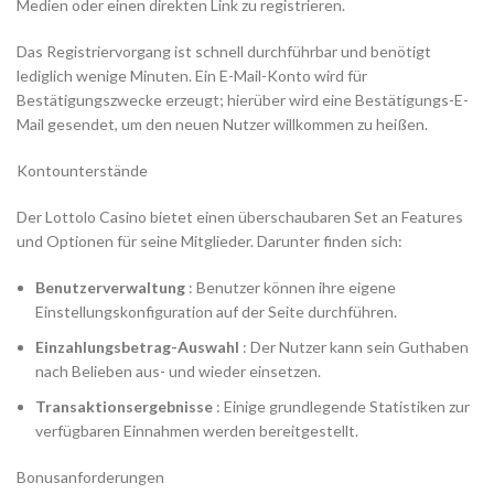
Medien oder einen direkten Link zu registrieren.
Das Registriervorgang ist schnell durchführbar und benötigt
lediglich wenige Minuten. Ein E-Mail-Konto wird für
Bestätigungszwecke erzeugt; hierüber wird eine Bestätigungs-E-
Mail gesendet, um den neuen Nutzer willkommen zu heißen.
Kontounterstände
Der Lottolo Casino bietet einen überschaubaren Set an Features
und Optionen für seine Mitglieder. Darunter finden sich:
Benutzerverwaltung
: Benutzer können ihre eigene
Einstellungskonfiguration auf der Seite durchführen.
Einzahlungsbetrag-Auswahl
: Der Nutzer kann sein Guthaben
nach Belieben aus- und wieder einsetzen.
Transaktionsergebnisse
: Einige grundlegende Statistiken zur
verfügbaren Einnahmen werden bereitgestellt.
Bonusanforderungen