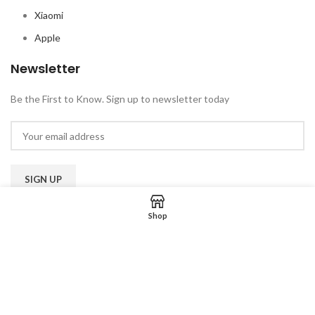
Xiaomi
Apple
Newsletter
Be the First to Know. Sign up to newsletter today
Qoriss
© 2025 All Rights Reserved
|
Develop by
ATRIOM
Shop
TECHNOLOGIES
Privacy Policy
|
Term & Condition