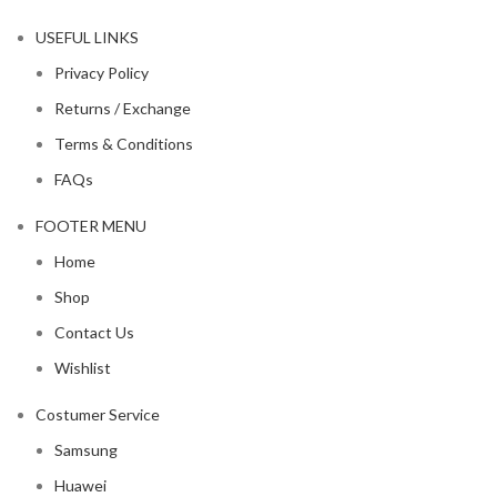
USEFUL LINKS
Privacy Policy
Returns / Exchange
Terms & Conditions
FAQs
FOOTER MENU
Home
Shop
Contact Us
Wishlist
Costumer Service
Samsung
Huawei