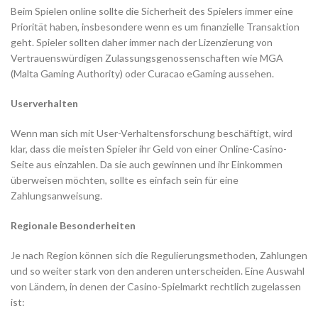
Beim Spielen online sollte die Sicherheit des Spielers immer eine
Priorität haben, insbesondere wenn es um finanzielle Transaktion
geht. Spieler sollten daher immer nach der Lizenzierung von
Vertrauenswürdigen Zulassungsgenossenschaften wie MGA
(Malta Gaming Authority) oder Curacao eGaming aussehen.
Userverhalten
Wenn man sich mit User-Verhaltensforschung beschäftigt, wird
klar, dass die meisten Spieler ihr Geld von einer Online-Casino-
Seite aus einzahlen. Da sie auch gewinnen und ihr Einkommen
überweisen möchten, sollte es einfach sein für eine
Zahlungsanweisung.
Regionale Besonderheiten
Je nach Region können sich die Regulierungsmethoden, Zahlungen
und so weiter stark von den anderen unterscheiden. Eine Auswahl
von Ländern, in denen der Casino-Spielmarkt rechtlich zugelassen
ist: