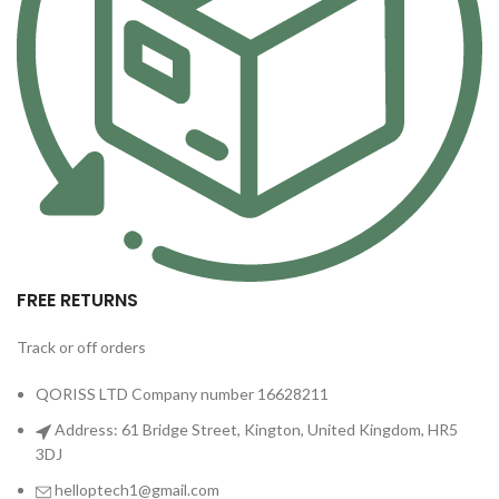
FREE RETURNS
Track or off orders
QORISS LTD Company number 16628211
Address: 61 Bridge Street, Kington, United Kingdom, HR5
3DJ
helloptech1@gmail.com