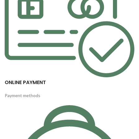
ONLINE PAYMENT
Payment methods