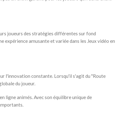
urs joueurs des stratégies différentes sur fond
une expérience amusante et variée dans les Jeux vidéo en
r l'innovation constante. Lorsqu'il s'agit du "Route
globale du joueur.
en ligne animés. Avec son équilibre unique de
 importants.