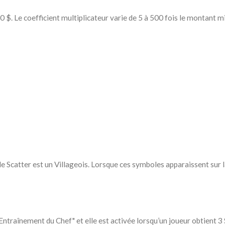
 10 $. Le coefficient multiplicateur varie de 5 à 500 fois le montan
e Scatter est un Villageois. Lorsque ces symboles apparaissent sur l
Entraînement du Chef" et elle est activée lorsqu’un joueur obtient 3 