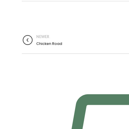
NEWER
Chicken Road