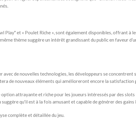
anés.
 Play" et « Poulet Riche », sont également disponibles, offrant à le
le même thème suggère un intérêt grandissant du public en faveur d’
er avec de nouvelles technologies, les développeurs se concentrent su
outera de nouveaux éléments qui amélioreront encore la satisfaction 
tion attrayante et riche pour les joueurs intéressés par des slots 
eu suggère qu'il est à la fois amusant et capable de générer des gains
yse complète et détaillée du jeu.