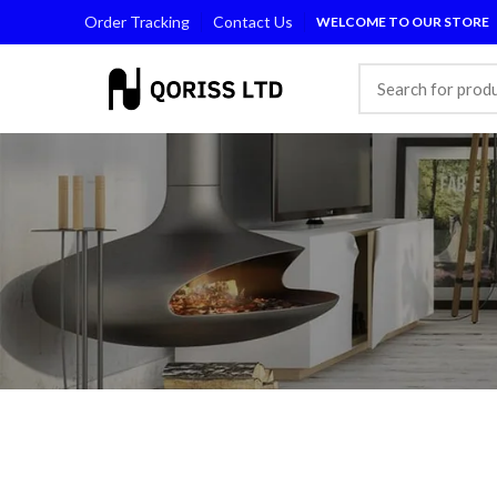
Order Tracking
Contact Us
WELCOME TO OUR STORE