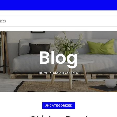
Blog
HOME
UNCATEGORIZED
UNCATEGORIZED