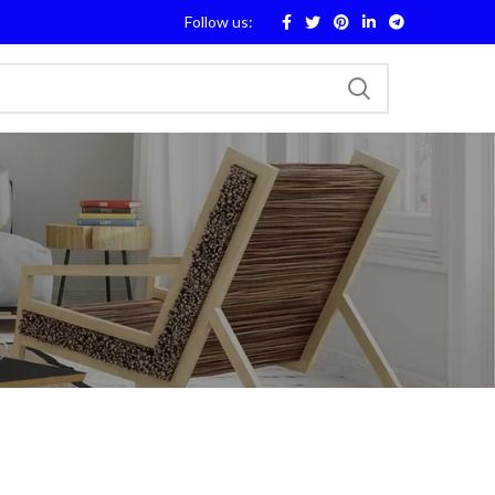
Follow us: