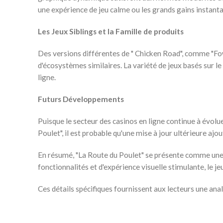
une expérience de jeu calme ou les grands gains instant
Les Jeux Siblings et la Famille de produits
Des versions différentes de " Chicken Road", comme "Fowl
d'écosystèmes similaires. La variété de jeux basés sur 
ligne.
Futurs Développements
Puisque le secteur des casinos en ligne continue à évolu
Poulet", il est probable qu'une mise à jour ultérieure aj
En résumé, "La Route du Poulet" se présente comme une op
fonctionnalités et d'expérience visuelle stimulante, le j
Ces détails spécifiques fournissent aux lecteurs une anal