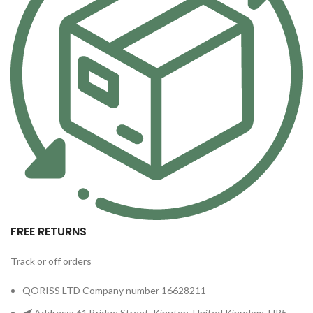
FREE RETURNS
Track or off orders
QORISS LTD Company number 16628211
Address: 61 Bridge Street, Kington, United Kingdom, HR5