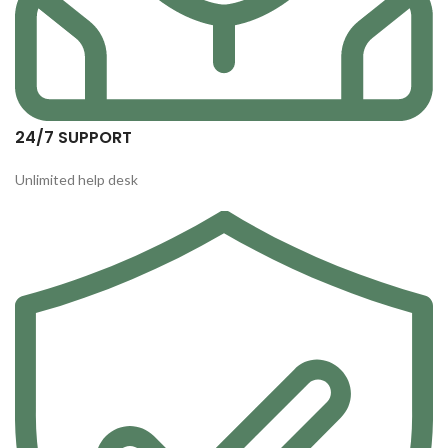
24/7 SUPPORT
Unlimited help desk