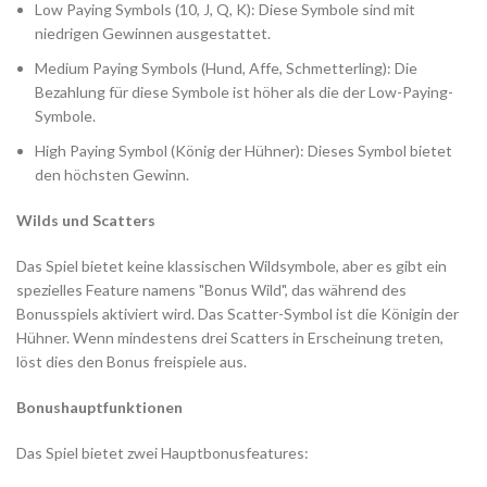
Low Paying Symbols (10, J, Q, K): Diese Symbole sind mit
niedrigen Gewinnen ausgestattet.
Medium Paying Symbols (Hund, Affe, Schmetterling): Die
Bezahlung für diese Symbole ist höher als die der Low-Paying-
Symbole.
High Paying Symbol (König der Hühner): Dieses Symbol bietet
den höchsten Gewinn.
Wilds und Scatters
Das Spiel bietet keine klassischen Wildsymbole, aber es gibt ein
spezielles Feature namens "Bonus Wild", das während des
Bonusspiels aktiviert wird. Das Scatter-Symbol ist die Königin der
Hühner. Wenn mindestens drei Scatters in Erscheinung treten,
löst dies den Bonus freispiele aus.
Bonushauptfunktionen
Das Spiel bietet zwei Hauptbonusfeatures: