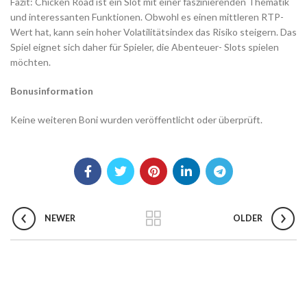
Fazit: Chicken Road ist ein Slot mit einer faszinierenden Thematik
und interessanten Funktionen. Obwohl es einen mittleren RTP-
Wert hat, kann sein hoher Volatilitätsindex das Risiko steigern. Das
Spiel eignet sich daher für Spieler, die Abenteuer- Slots spielen
möchten.
Bonusinformation
Keine weiteren Boni wurden veröffentlicht oder überprüft.
NEWER
OLDER