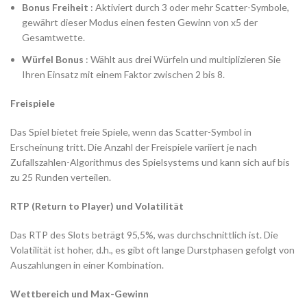
Bonus Freiheit
: Aktiviert durch 3 oder mehr Scatter-Symbole,
gewährt dieser Modus einen festen Gewinn von x5 der
Gesamtwette.
Würfel Bonus
: Wählt aus drei Würfeln und multiplizieren Sie
Ihren Einsatz mit einem Faktor zwischen 2 bis 8.
Freispiele
Das Spiel bietet freie Spiele, wenn das Scatter-Symbol in
Erscheinung tritt. Die Anzahl der Freispiele variiert je nach
Zufallszahlen-Algorithmus des Spielsystems und kann sich auf bis
zu 25 Runden verteilen.
RTP (Return to Player) und Volatilität
Das RTP des Slots beträgt 95,5%, was durchschnittlich ist. Die
Volatilität ist hoher, d.h., es gibt oft lange Durstphasen gefolgt von
Auszahlungen in einer Kombination.
Wettbereich und Max-Gewinn