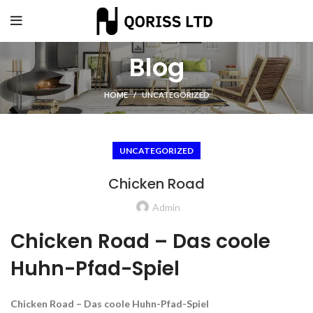
Blog
HOME
UNCATEGORIZED
UNCATEGORIZED
Chicken Road
Admin
Chicken Road – Das coole
Huhn-Pfad-Spiel
Chicken Road – Das coole Huhn-Pfad-Spiel