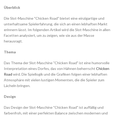
Überblick
Die Slot-Maschine "Chicken Road" bietet eine einzigartige und
unterhaltsame Spielerfahrung, die sich an einen lebhaften Markt
erinnern lässt. Im folgenden Artikel wird die Slot-Maschine in allen
Facetten analysiert, um zu zeigen, wie sie aus der Masse
herausragt.
Thema
Das Thema der Slot-Maschine "Chicken Road" ist eine humorvolle
Interpretation eines Dorfes, das von Hähnen beherrscht
Chicken
Road
wird. Die Spiellogik und die Grafiken folgen einer lebhaften
Atmosphäre mit vielen lustigen Momenten, die die Spieler zum
Lächeln bringen.
Design
Das Design der Slot-Maschine "Chicken Road" ist auffällig und
farbenfroh, mit einer perfekten Balance zwischen modernen und