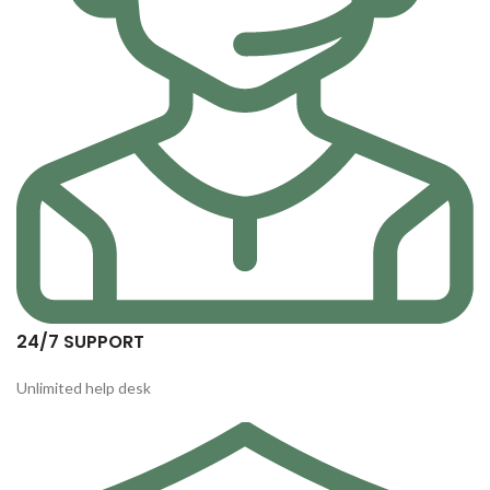
24/7 SUPPORT
Unlimited help desk