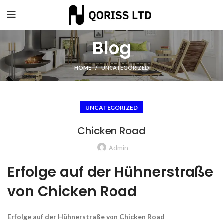
Blog
HOME
UNCATEGORIZED
UNCATEGORIZED
Chicken Road
Admin
Erfolge auf der Hühnerstraße
von Chicken Road
Erfolge auf der Hühnerstraße von Chicken Road