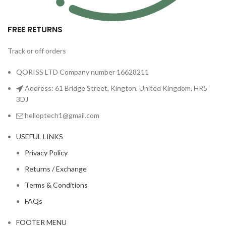
FREE RETURNS
Track or off orders
QORISS LTD Company number 16628211
Address: 61 Bridge Street, Kington, United Kingdom, HR5
3DJ
helloptech1@gmail.com
USEFUL LINKS
Privacy Policy
Returns / Exchange
Terms & Conditions
FAQs
FOOTER MENU