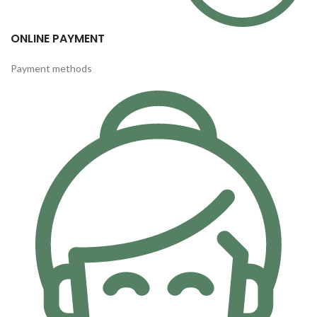
ONLINE PAYMENT
Payment methods