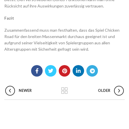
Rücksicht auf ihre Auswirkungen zuverlässig vertrauen.
Fazit
Zusammenfassend muss man festhalten, dass das Spiel Chicken
Road für den breiten Massenmarkt durchaus geeignet ist und
aufgrund seiner Vielseitigkeit von Spielergruppen aus allen
Altersgruppen mit Sicherheit gefragt sein wird.
NEWER
OLDER