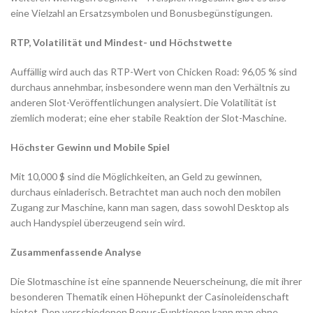
eine Vielzahl an Ersatzsymbolen und Bonusbegünstigungen.
RTP, Volatilität und Mindest- und Höchstwette
Auffällig wird auch das RTP-Wert von Chicken Road: 96,05 % sind
durchaus annehmbar, insbesondere wenn man den Verhältnis zu
anderen Slot-Veröffentlichungen analysiert. Die Volatilität ist
ziemlich moderat; eine eher stabile Reaktion der Slot-Maschine.
Höchster Gewinn und Mobile Spiel
Mit 10,000 $ sind die Möglichkeiten, an Geld zu gewinnen,
durchaus einladerisch. Betrachtet man auch noch den mobilen
Zugang zur Maschine, kann man sagen, dass sowohl Desktop als
auch Handyspiel überzeugend sein wird.
Zusammenfassende Analyse
Die Slotmaschine ist eine spannende Neuerscheinung, die mit ihrer
besonderen Thematik einen Höhepunkt der Casinoleidenschaft
bietet. Den verschiedenen Bonus-Funktionen kann man ohne