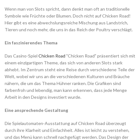
Wenn man von Slots spricht, dann denkt man oft an traditionelle
Symbole wie Früchte oder Blumen. Doch nicht auf Chicken Road!
Hier gibt es eine abwechslungsreiche Mischung aus Landstrich,
Tieren und noch mehr, die uns in das Reich der Poultry verschlägt.
Ein faszinierendes Thema
Das Casino-Spiel
Chicken Road
"Chicken Road" präsentiert sich mit
einem einzigartigen Theme, das sich von anderen Slots stark
abhebt. Im Zentrum steht eine Reise durch verschiedene Teile der
Welt, wobei wir uns an die verschiedenen Kulturen und Bräuche
nähern, die um das Thema Hühner ranken. Die Grafiken sind
farbenfroh und lebendig, man kann erkennen, dass jede Menge
Arbeit in den Designs investiert wurde.
Eine ansprechende Gestaltung
Die Spielautomaten-Ausstattung auf Chicken Road überzeugt
durch ihre Klarheit und Einfachheit. Alles ist leicht zu verstehen,
und das Menü kann schnell nachgefügt werden. Das Design der