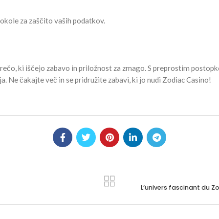
okole za zaščito vaših podatkov.
na srečo, ki iščejo zabavo in priložnost za zmago. S preprostim posto
uja. Ne čakajte več in se pridružite zabavi, ki jo nudi Zodiac Casino!
L’univers fascinant du Z