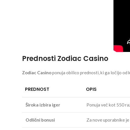
Prednosti Zodiac Casino
Zodiac Casino
ponuja obilico prednosti, ki ga ločijo od
PREDNOST
OPIS
Široka izbira iger
Ponuja več kot 550 razl
Odlični bonusi
Za nove uporabnike je 