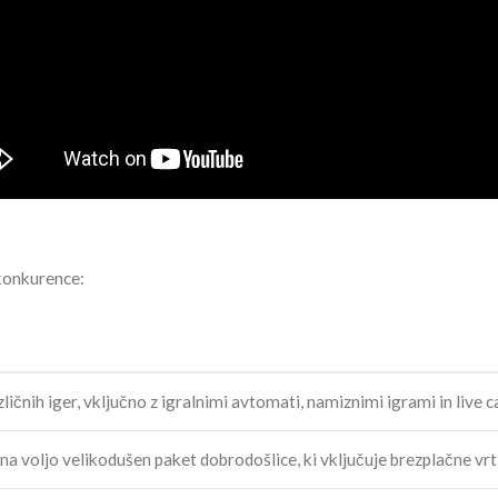
 konkurence:
ičnih iger, vključno z igralnimi avtomati, namiznimi igrami in live c
na voljo velikodušen paket dobrodošlice, ki vključuje brezplačne vrtl