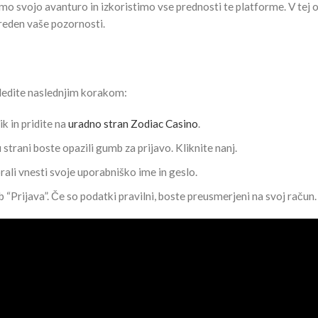
nemo svojo avanturo in izkoristimo vse prednosti te platforme. V te
vreden vaše pozornosti.
Sledite naslednjim korakom:
ik in pridite na
uradno stran Zodiac Casino
.
trani boste opazili gumb za prijavo. Kliknite nanj.
rali vnesti svoje uporabniško ime in geslo.
“Prijava”. Če so podatki pravilni, boste preusmerjeni na svoj račun.