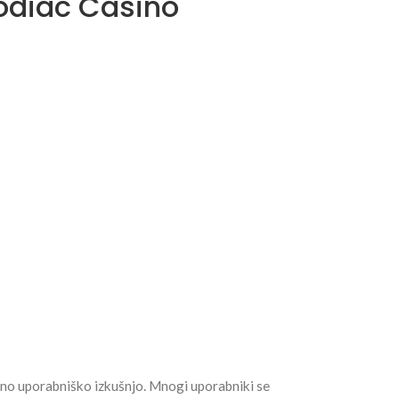
Zodiac Casino
ijetno uporabniško izkušnjo. Mnogi uporabniki se