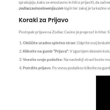
sprašujejo, kako se enostavno in hitro prijaviti, da zač
zodiaccasinoslovenija.com
login
ter zakaj je ta kazino 
Koraki za Prijavo
Postopek prijave na Zodiac Casino je preprost in hiter. 
Obiščite uradno spletno stran
: Odprite svoj brskaln
Kliknite na gumb “Prijava”
: V zgornjem desnem kotu s
Vnesite svoje podatke
: Na naslednji strani boste mo
Potrdite prijavo
: Po vnosu podatkov kliknite na gumb 