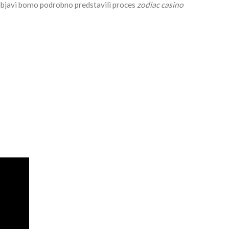
j objavi bomo podrobno predstavili proces
zodiac casino