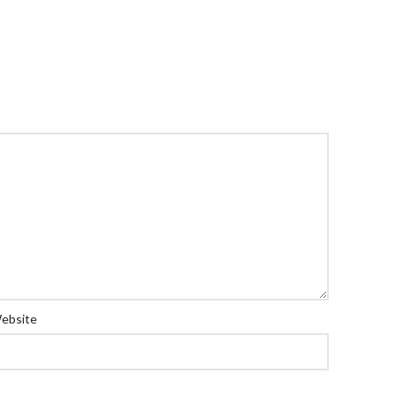
ebsite