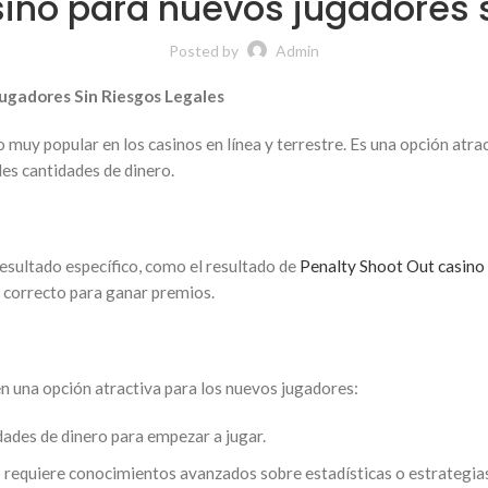
sino para nuevos jugadores s
Posted by
Admin
ugadores Sin Riesgos Legales
o muy popular en los casinos en línea y terrestre. Es una opción atra
des cantidades de dinero.
 resultado específico, como el resultado de
Penalty Shoot Out casino
do correcto para ganar premios.
 en una opción atractiva para los nuevos jugadores:
idades de dinero para empezar a jugar.
 no requiere conocimientos avanzados sobre estadísticas o estrategia