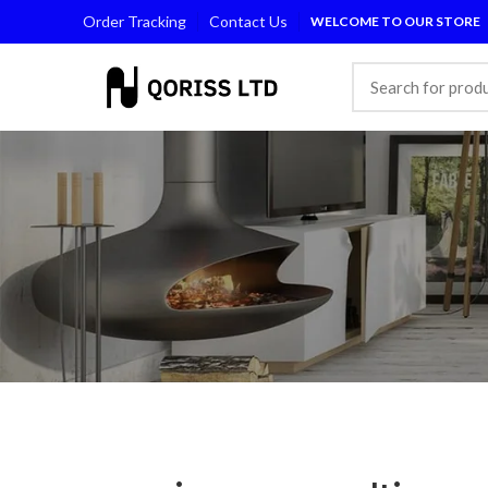
Order Tracking
Contact Us
WELCOME TO OUR STORE