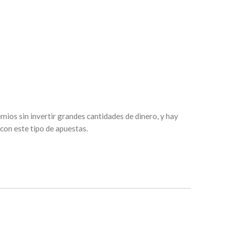
mios sin invertir grandes cantidades de dinero, y hay
con este tipo de apuestas.