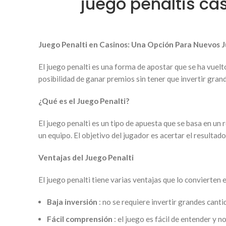
juego penaltis ca
Juego Penalti en Casinos: Una Opción Para Nuevos J
El juego penalti es una forma de apostar que se ha vuelt
posibilidad de ganar premios sin tener que invertir gran
¿Qué es el Juego Penalti?
El juego penalti es un tipo de apuesta que se basa en un
un equipo. El objetivo del jugador es acertar el resulta
Ventajas del Juego Penalti
El juego penalti tiene varias ventajas que lo convierten
Baja inversión
: no se requiere invertir grandes cant
Fácil comprensión
: el juego es fácil de entender y