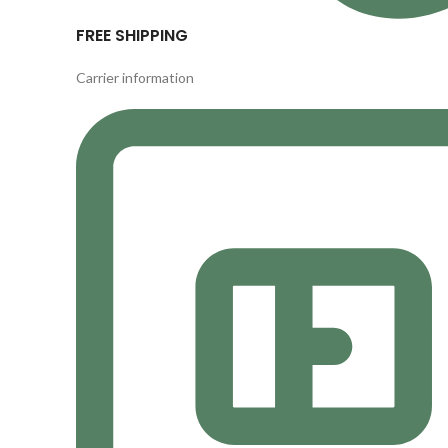
FREE SHIPPING
Carrier information