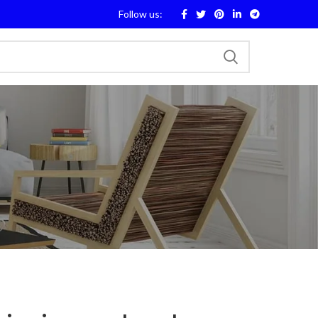
Follow us: