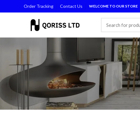
Order Tracking
Contact Us
WELCOME TO OUR STORE