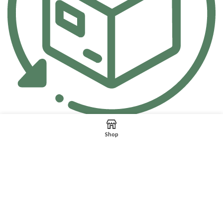
FREE RETURNS
Shop
Track or off orders
QORISS LTD Company number 16628211
Address: 61 Bridge Street, Kington, United Kingdom, HR5
3DJ
helloptech1@gmail.com