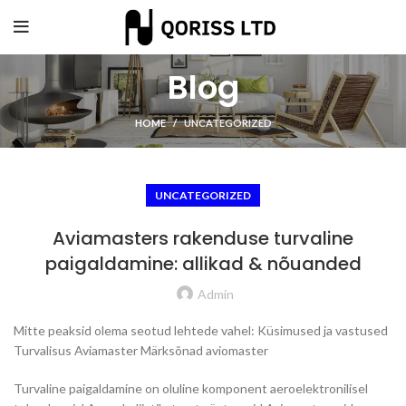
Blog
HOME
UNCATEGORIZED
UNCATEGORIZED
Aviamasters rakenduse turvaline
paigaldamine: allikad & nõuanded
Admin
Mitte peaksid olema seotud lehtede vahel: Küsimused ja vastused
Turvalisus Aviamaster Märksõnad aviomaster
Turvaline paigaldamine on oluline komponent aeroelektronilisel