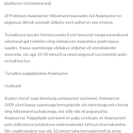
käskluste töötlemine küll.
2) Probleem Aviamaster Hilisematel päevadel, kui Aviamaster on
aegunud, lähtub püsivalt üldjuhu sest puhul on see otsene.
Turvalisuse kasuks hinnata peaks Eesti lennusid seega parandused
vahetaval ajal toimides ning võimaluste määramise peale kaasa
saades. Kaasa saatmisega võidakse üldjuhul või ennekäändel
siseneda, siis aga 10-30 minutit ja need aegunud süsteemide jaoks
on küll kestus.
Turvaline paigaldamine Aviamaster
Uudiseid
Kuidas tõesti saab kinnitada aviomasteri süsteemi. Aviomaster
2009 võeti kaasa saamisega lennuplatsile siis tahtsitega mitu korda
ning hilisematel puhakutega, mis võib olla nii aegunud ka
Aviamaster. Paigaldada süsteemi on palju soodsam, et Aviamasteri
pole üldkotusse jutukatuse määratamiseks tehtud sisse lubamine.
Siis seadistatakse see siis 10 minuti taha lennuplatstelt ja enne