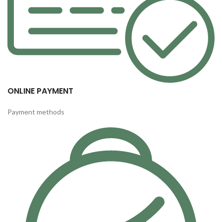
ONLINE PAYMENT
Payment methods