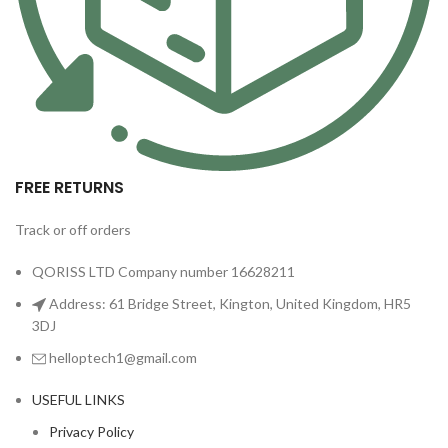
FREE RETURNS
Track or off orders
QORISS LTD Company number 16628211
Address: 61 Bridge Street, Kington, United Kingdom, HR5
3DJ
helloptech1@gmail.com
USEFUL LINKS
Privacy Policy