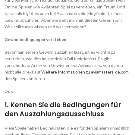
Für viele Menschen ist der Gedanke, Geld durch das Spielen von
Online-Spielen wie Aviatoren-Spiel zu verdienen, ein Traum. Und
tatsächlich gibt es auch bei Aviamasters die Möglichkeit, einen
Gewinn abzuholen. Aber wie geht man mit diesem Gewinn um?
Was sollte man wissen und was vermeiden?
Gewinnbedingungen verstehen
Bevor man seinen Gewinn auszahlen lässt, ist es wichtig zu
verstehen, wie dies im speziellen Fall funktioniert. Es gibt
verschiedene Arten von Gewinnen bei Aviamasters, von denen
nicht alle direkt auf
Weitere Informationen zu aviamasters-de.com
den Spieler kontieren.
Do’s
1. Kennen Sie die Bedingungen für
den Auszahlungsausschluss
Viele Spiele haben Bedingungen, die es für den Spielern unmöglich
machen, ihren Gewinn zu erhalten. Es ist wichtig, diese vorher zu