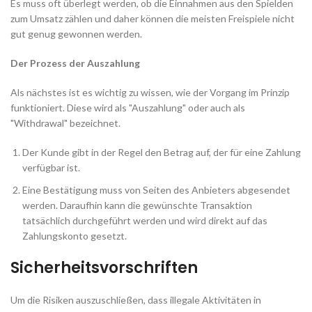
Es muss oft überlegt werden, ob die Einnahmen aus den Spielden
zum Umsatz zählen und daher können die meisten Freispiele nicht
gut genug gewonnen werden.
Der Prozess der Auszahlung
Als nächstes ist es wichtig zu wissen, wie der Vorgang im Prinzip
funktioniert. Diese wird als "Auszahlung" oder auch als
"Withdrawal" bezeichnet.
Der Kunde gibt in der Regel den Betrag auf, der für eine Zahlung
verfügbar ist.
Eine Bestätigung muss von Seiten des Anbieters abgesendet
werden. Daraufhin kann die gewünschte Transaktion
tatsächlich durchgeführt werden und wird direkt auf das
Zahlungskonto gesetzt.
Sicherheitsvorschriften
Um die Risiken auszuschließen, dass illegale Aktivitäten in