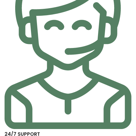
24/7 SUPPORT