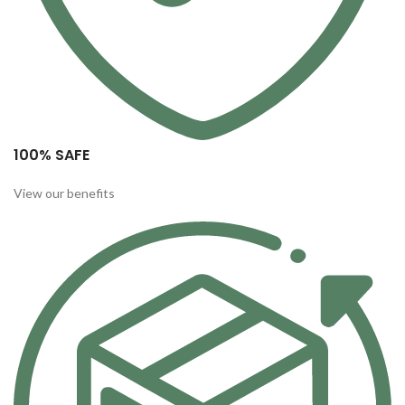
100% SAFE
View our benefits