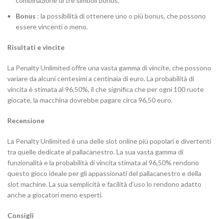
combinazione di tre simboli bonus.
Bonus
: la possibilità di ottenere uno o più bonus, che possono
essere vincenti o meno.
Risultati e vincite
La Penalty Unlimited offre una vasta gamma di vincite, che possono
variare da alcuni centesimi a centinaia di euro. La probabilità di
vincita è stimata al 96,50%, il che significa che per ogni 100 ruote
giocate, la macchina dovrebbe pagare circa 96,50 euro.
Recensione
La Penalty Unlimited è una delle slot online più popolari e divertenti
tra quelle dedicate al pallacanestro. La sua vasta gamma di
funzionalità e la probabilità di vincita stimata al 96,50% rendono
questo gioco ideale per gli appassionati del pallacanestro e della
slot machine. La sua semplicità e facilità d’uso lo rendono adatto
anche a giocatori meno esperti.
Consigli