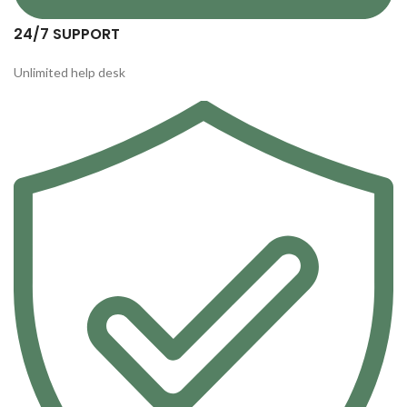
24/7 SUPPORT
Unlimited help desk