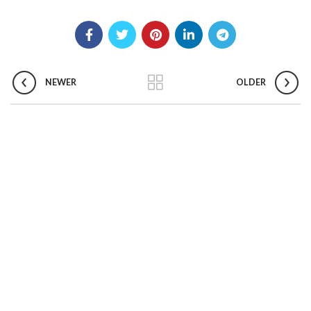
NEWER
OLDER