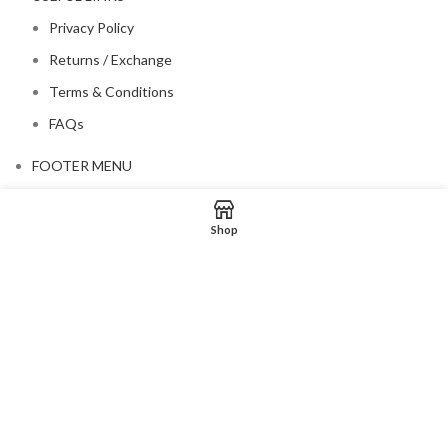
Privacy Policy
Returns / Exchange
Terms & Conditions
FAQs
FOOTER MENU
Home
Shop
Shop
Contact Us
Wishlist
Costumer Service
Samsung
Huawei
Xiaomi