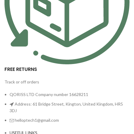
FREE RETURNS
Track or off orders
QORISS LTD Company number 16628211
Address: 61 Bridge Street, Kington, United Kingdom, HR5
3DJ
helloptech1@gmail.com
USEFUL LINKS