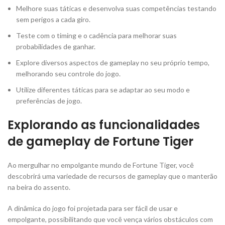
Melhore suas táticas e desenvolva suas competências testando
sem perigos a cada giro.
Teste com o timing e o cadência para melhorar suas
probabilidades de ganhar.
Explore diversos aspectos de gameplay no seu próprio tempo,
melhorando seu controle do jogo.
Utilize diferentes táticas para se adaptar ao seu modo e
preferências de jogo.
Explorando as funcionalidades
de gameplay de Fortune Tiger
Ao mergulhar no empolgante mundo de Fortune Tiger, você
descobrirá uma variedade de recursos de gameplay que o manterão
na beira do assento.
A dinâmica do jogo foi projetada para ser fácil de usar e
empolgante, possibilitando que você vença vários obstáculos com