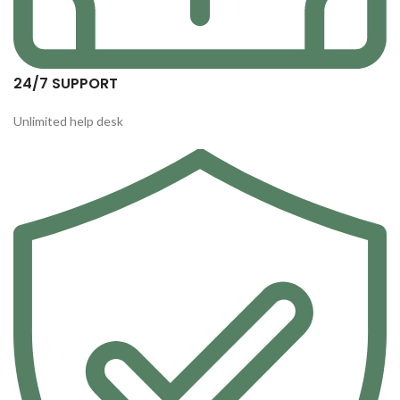
24/7 SUPPORT
Unlimited help desk