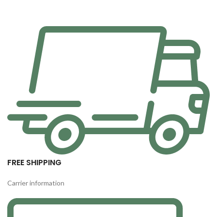
FREE SHIPPING
Carrier information