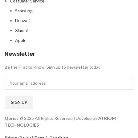
Costumer Service
Samsung
Huawei
Xiaomi
Apple
Newsletter
Be the First to Know. Sign up to newsletter today
Qoriss
© 2025 All Rights Reserved
|
Develop by
ATRIOM
TECHNOLOGIES
Privacy Policy
|
Term & Condition