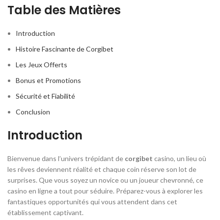
Table des Matières
Introduction
Histoire Fascinante de Corgibet
Les Jeux Offerts
Bonus et Promotions
Sécurité et Fiabilité
Conclusion
Introduction
Bienvenue dans l’univers trépidant de
corgibet
casino, un lieu où
les rêves deviennent réalité et chaque coin réserve son lot de
surprises. Que vous soyez un novice ou un joueur chevronné, ce
casino en ligne a tout pour séduire. Préparez-vous à explorer les
fantastiques opportunités qui vous attendent dans cet
établissement captivant.