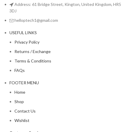
Address: 61 Bridge Street, Kington, United Kingdom, HR5
3DJ
helloptech1@gmail.com
USEFUL LINKS
Privacy Policy
Returns / Exchange
Terms & Conditions
FAQs
FOOTER MENU
Home
Shop
Contact Us
Wishlist