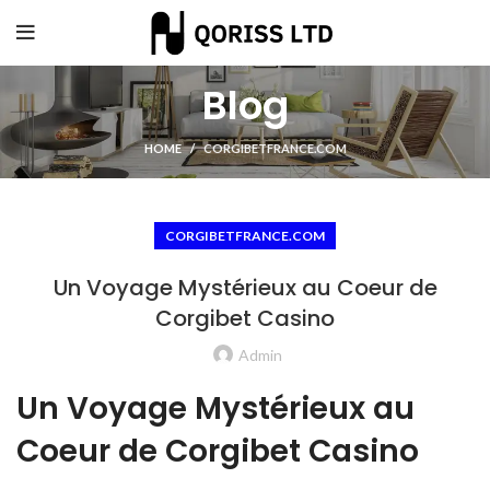
Blog
HOME
CORGIBETFRANCE.COM
CORGIBETFRANCE.COM
Un Voyage Mystérieux au Coeur de
Corgibet Casino
Admin
Un Voyage Mystérieux au
Coeur de Corgibet Casino