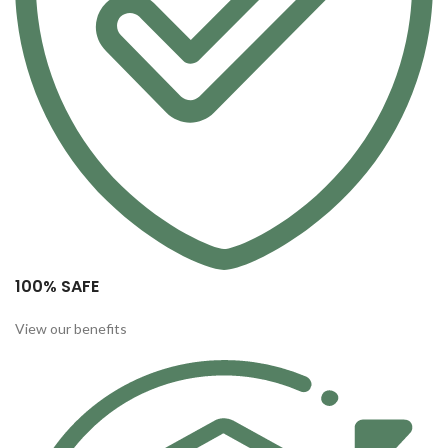
100% SAFE
View our benefits