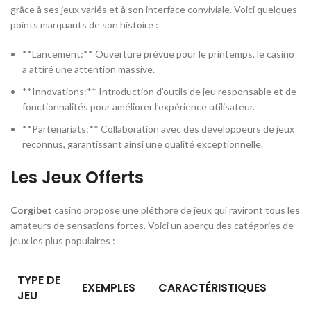
grâce à ses jeux variés et à son interface conviviale. Voici quelques
points marquants de son histoire :
**Lancement:** Ouverture prévue pour le printemps, le casino
a attiré une attention massive.
**Innovations:** Introduction d’outils de jeu responsable et de
fonctionnalités pour améliorer l’expérience utilisateur.
**Partenariats:** Collaboration avec des développeurs de jeux
reconnus, garantissant ainsi une qualité exceptionnelle.
Les Jeux Offerts
Corgibet
casino propose une pléthore de jeux qui raviront tous les
amateurs de sensations fortes. Voici un aperçu des catégories de
jeux les plus populaires :
TYPE DE
EXEMPLES
CARACTÉRISTIQUES
JEU