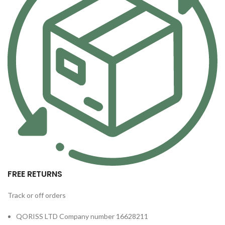
FREE RETURNS
Track or off orders
QORISS LTD Company number 16628211