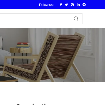
Follow us: