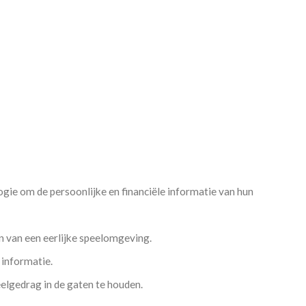
ie om de persoonlijke en financiële informatie van hun
jn van een eerlijke speelomgeving.
 informatie.
elgedrag in de gaten te houden.