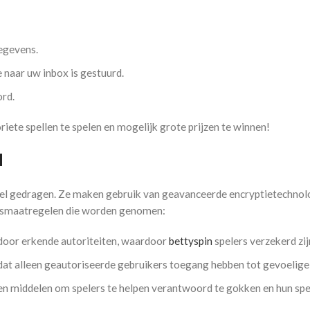
gegevens.
e naar uw inbox is gestuurd.
rd.
iete spellen te spelen en mogelijk grote prijzen te winnen!
d
el gedragen. Ze maken gebruik van geavanceerde encryptietechnolog
eidsmaatregelen die worden genomen:
 door erkende autoriteiten, waardoor
bettyspin
spelers verzekerd zi
dat alleen geautoriseerde gebruikers toegang hebben tot gevoelige
en middelen om spelers te helpen verantwoord te gokken en hun spe