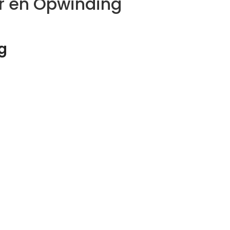
er en Opwinding
g