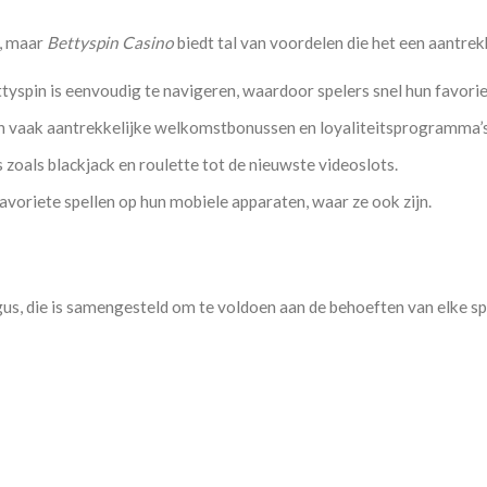
n, maar
Bettyspin Casino
biedt tal van voordelen die het een aantre
yspin is eenvoudig te navigeren, waardoor spelers snel hun favorie
n vaak aantrekkelijke welkomstbonussen en loyaliteitsprogramma’s
 zoals blackjack en roulette tot de nieuwste videoslots.
voriete spellen op hun mobiele apparaten, waar ze ook zijn.
gus, die is samengesteld om te voldoen aan de behoeften van elke spe