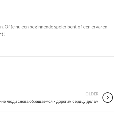
. Of je nu een beginnende speler bent of een ervaren
ht!
OLDER
чине люди снова обращаемся к дорогим сердцу делам