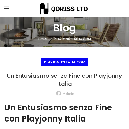
Blog
HOME
PLAYJONNYITALIA.COM
PLAYJONNYITALIA.COM
Un Entusiasmo senza Fine con Playjonny
Italia
Admin
Un Entusiasmo senza Fine
con Playjonny Italia