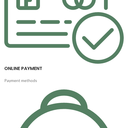
ONLINE PAYMENT
Payment methods