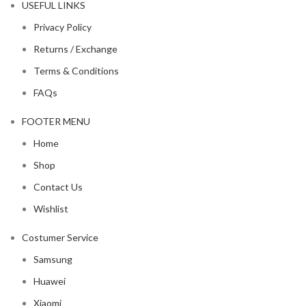
USEFUL LINKS
Privacy Policy
Returns / Exchange
Terms & Conditions
FAQs
FOOTER MENU
Home
Shop
Contact Us
Wishlist
Costumer Service
Samsung
Huawei
Xiaomi