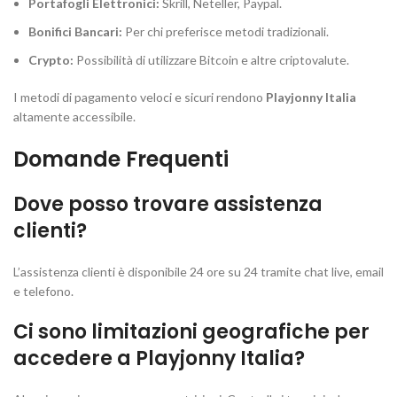
Portafogli Elettronici:
Skrill, Neteller, Paypal.
Bonifici Bancari:
Per chi preferisce metodi tradizionali.
Crypto:
Possibilità di utilizzare Bitcoin e altre criptovalute.
I metodi di pagamento veloci e sicuri rendono
Playjonny Italia
altamente accessibile.
Domande Frequenti
Dove posso trovare assistenza
clienti?
L’assistenza clienti è disponibile 24 ore su 24 tramite chat live, email
e telefono.
Ci sono limitazioni geografiche per
accedere a Playjonny Italia?