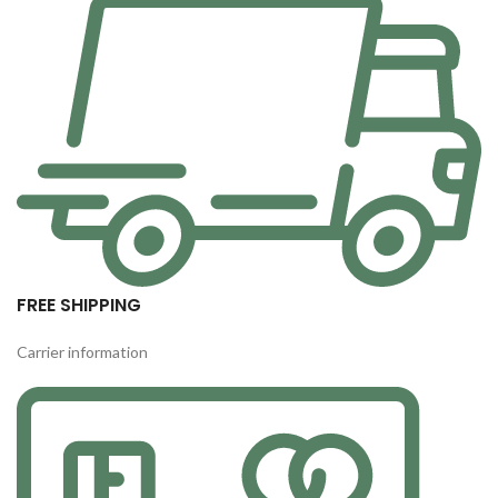
FREE SHIPPING
Carrier information