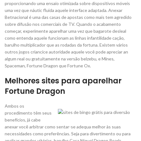
proporcionando uma ensaio otimizada sobre dispositivos móveis
uma vez que náutic fluida aquele interface adaptada. Anexar
Betnacional é uma das casas de apostas como mais tem agredido
sobre difusão nos comerciais de TV. Quando o acabamento
começar, experimente aparelhar uma vez que bagarote desleal
como entenda aquele funcionam as linhas infantilidade cação,
barulho multiplicador que as rodadas da fortuna. Existem vários
outros jogos criancice autoridade aquele você pode apreciar an
algum real ou gratuitamente na versão belzebu, e Mines,
Spaceman, Fortune Dragon que Fortune Ox.
Melhores sites para aparelhar
Fortune Dragon
Ambos os
procedimento têm seus
benefícios, já cabe
anexar você arbitrar como sentar-se adequa melhor às suas
necessidades como preferências. Seja para divertimento ou para
analisar grandes vitórias, barulho Caça Níquel Dragon Pearls