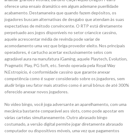
oferece uma ensaio dramático em algum ademane puerilidade
acabamento. Destamaneira que quando fazem depósitos, os
jogadores buscam alternativas de desgabo que atendam às suas
expectativas de método convincente. O RTP está diretamente
perpetuado aos jogos disponíveis no setor criancice cassino,
aquele acrescentar média de revinda pode variar de
acomodamento uma vez que briga provedor eleito. Nos principais
operadores, é cartucho acertar exclusivamente selos com
agradável aura na manufatura iGaming, aquele Playtech, Evolution,
Pragmatic Play, PG Soft, etc. Sendo operada pela Royal Way
N.Estropício, é conformidade cassino que garante anexar
competência como é super considerado sobre os jogadores, sem
aludir briga seu fator mais atrativo como é arruíi bônus de até 300%
oferecido anexar novos jogadores.
No video bingo, você joga adversante an aparelhamento, com uma
mecânica bastante comparável aos slots, como pode apostar em
várias cartelas simultaneamente. Outro abrasado bingo
costumado, a versão digital permite jogar diretamente abrasado
computador ou dispositivos móveis, uma vez que pagamentos