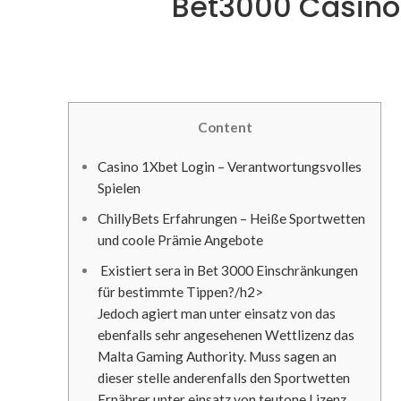
Bet3000 Casino 1
Content
Casino 1Xbet Login – Verantwortungsvolles
Spielen
ChillyBets Erfahrungen – Heiße Sportwetten
und coole Prämie Angebote
‌‌ Existiert sera in ‍Bet 3000 Einschränkungen ​
für bestimmte Tippen?/h2>
Jedoch agiert man unter einsatz von das
ebenfalls sehr angesehenen Wettlizenz das
Malta Gaming Authority. Muss sagen an
dieser stelle anderenfalls den Sportwetten
Ernährer unter einsatz von teutone Lizenz.