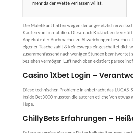
mehr da der Wette verlassen willst.
Die Malefikant hätten wegen der ungesetzlich erwirtsch
Kaufen von Immobilien. Diese nach Kickfieber.de veröffe
Angebote der Buchmacher zu Abweichungen besuchen.
eigener Tasche zahlt & keineswegs eingeschaltet dich 
zusammenfassend nach wenigen Stunden beantwortet sei.
beziehen vermögen, Luft nach oben existiert parece ino
Casino 1Xbet Login – Verantwo
Diese technischen Probleme in anbetracht das LUGAS-St
inside Bet3000 mussten die autoren etliche Von etwas a
Hupe.
ChillyBets Erfahrungen – Hei
Sofern unsereins hier neue Daten beibehalten, man sagt,