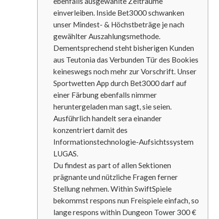
ebenfalls ausgewählte Zeiträume
einverleiben. Inside Bet3000 schwanken
unser Mindest- & Höchstbeträge je nach
gewählter Auszahlungsmethode.
Dementsprechend steht bisherigen Kunden
aus Teutonia das Verbunden Tür des Bookies
keineswegs noch mehr zur Vorschrift. Unser
Sportwetten App durch Bet3000 darf auf
einer Färbung ebenfalls nimmer
heruntergeladen man sagt, sie seien.
Ausführlich handelt sera einander
konzentriert damit des
Informationstechnologie-Aufsichtssystem
LUGAS.
Du findest as part of allen Sektionen
prägnante und nützliche Fragen ferner
Stellung nehmen. Within SwiftSpiele
bekommst respons nun Freispiele einfach, so
lange respons within Dungeon Tower 300 €