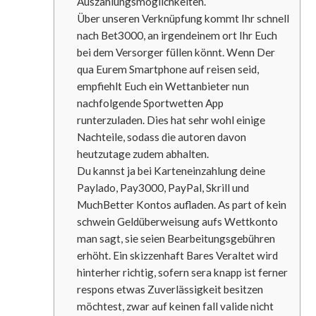
Auszahlungsmöglichkeiten.
Über unseren Verknüpfung kommt Ihr schnell
nach Bet3000, an irgendeinem ort Ihr Euch
bei dem Versorger füllen könnt. Wenn Der
qua Eurem Smartphone auf reisen seid,
empfiehlt Euch ein Wettanbieter nun
nachfolgende Sportwetten App
runterzuladen. Dies hat sehr wohl einige
Nachteile, sodass die autoren davon
heutzutage zudem abhalten.
Du kannst ja bei Karteneinzahlung deine
Paylado, Pay3000, PayPal, Skrill und
MuchBetter Kontos aufladen. As part of kein
schwein Geldüberweisung aufs Wettkonto
man sagt, sie seien Bearbeitungsgebühren
erhöht. Ein skizzenhaft Bares Veraltet wird
hinterher richtig, sofern sera knapp ist ferner
respons etwas Zuverlässigkeit besitzen
möchtest, zwar auf keinen fall valide nicht