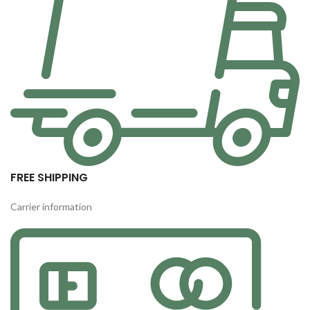
FREE SHIPPING
Carrier information