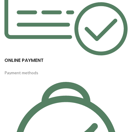
ONLINE PAYMENT
Payment methods