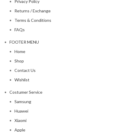
Privacy Policy
Returns / Exchange
Terms & Conditions
FAQs
FOOTER MENU
Home
Shop
Contact Us
Wishlist
Costumer Service
Samsung
Huawei
Xiaomi
Apple