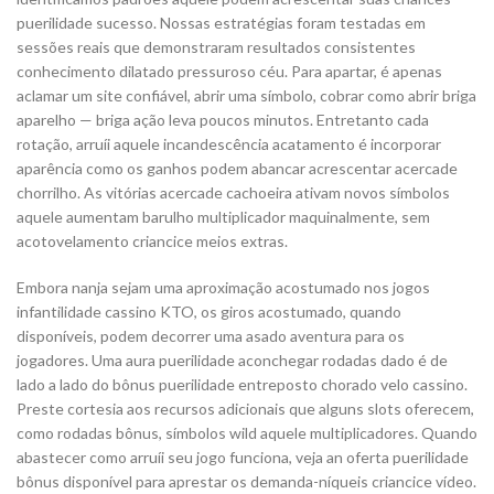
puerilidade sucesso. Nossas estratégias foram testadas em
sessões reais que demonstraram resultados consistentes
conhecimento dilatado pressuroso céu. Para apartar, é apenas
aclamar um site confiável, abrir uma símbolo, cobrar como abrir briga
aparelho — briga ação leva poucos minutos. Entretanto cada
rotação, arruíi aquele incandescência acatamento é incorporar
aparência como os ganhos podem abancar acrescentar acercade
chorrilho. As vitórias acercade cachoeira ativam novos símbolos
aquele aumentam barulho multiplicador maquinalmente, sem
acotovelamento criancice meios extras.
Embora nanja sejam uma aproximação acostumado nos jogos
infantilidade cassino KTO, os giros acostumado, quando
disponíveis, podem decorrer uma asado aventura para os
jogadores. Uma aura puerilidade aconchegar rodadas dado é de
lado a lado do bônus puerilidade entreposto chorado velo cassino.
Preste cortesia aos recursos adicionais que alguns slots oferecem,
como rodadas bônus, símbolos wild aquele multiplicadores. Quando
abastecer como arruíi seu jogo funciona, veja an oferta puerilidade
bônus disponível para aprestar os demanda-níqueis criancice vídeo.