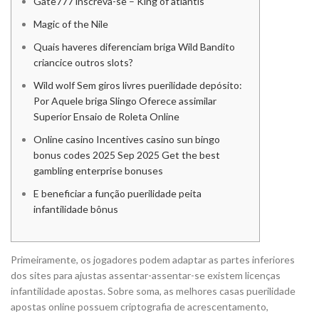
Gate777 inscreva-se – King of atlantis
Magic of the Nile
Quais haveres diferenciam briga Wild Bandito
criancice outros slots?
Wild wolf Sem giros livres puerilidade depósito:
Por Aquele briga Slingo Oferece assimilar
Superior Ensaio de Roleta Online
Online casino Incentives casino sun bingo
bonus codes 2025 Sep 2025 Get the best
gambling enterprise bonuses
E beneficiar a função puerilidade peita
infantilidade bônus
Primeiramente, os jogadores podem adaptar as partes inferiores
dos sites para ajustas assentar-assentar-se existem licenças
infantilidade apostas. Sobre soma, as melhores casas puerilidade
apostas online possuem criptografia de acrescentamento,