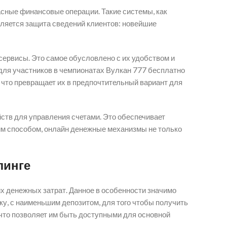
сные финансовые операции. Такие системы, как
является защита сведений клиентов: новейшие
сервисы. Это самое обусловлено с их удобством и
для участников в чемпионатах Вулкан 777 бесплатно
 что превращает их в предпочтительный вариант для
йств для управления счетами. Это обеспечивает
им способом, онлайн денежные механизмы не только
линге
х денежных затрат. Данное в особенности значимо
ку, с наименьшим депозитом, для того чтобы получить
что позволяет им быть доступными для основной