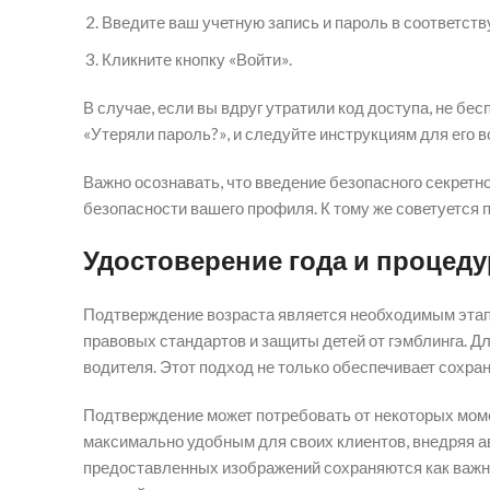
Введите ваш учетную запись и пароль в соответст
Кликните кнопку «Войти».
В случае, если вы вдруг утратили код доступа, не б
«Утеряли пароль?», и следуйте инструкциям для его в
Важно осознавать, что введение безопасного секрет
безопасности вашего профиля. К тому же советуется
Удостоверение года и процед
Подтверждение возраста является необходимым этапо
правовых стандартов и защиты детей от гэмблинга. Дл
водителя. Этот подход не только обеспечивает сохра
Подтверждение может потребовать от некоторых моме
максимально удобным для своих клиентов, внедряя а
предоставленных изображений сохраняются как важне