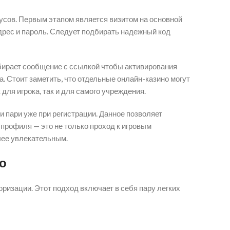
нусов. Первым этапом является визитом на основной
адрес и пароль. Следует подбирать надежный код
бирает сообщение с ссылкой чтобы активирования
. Стоит заметить, что отдельные онлайн-казино могут
ля игрока, так и для самого учреждения.
 пари уже при регистрации. Данное позволяет
 профиля — это не только проход к игровым
лее увлекательным.
о
ризации. Этот подход включает в себя пару легких