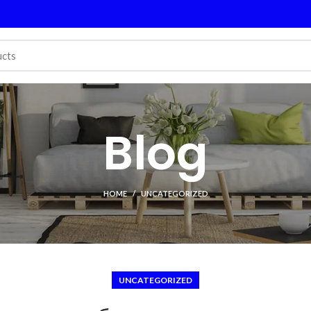
Blog
HOME
UNCATEGORIZED
UNCATEGORIZED