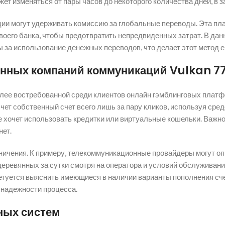
ет изменяться от пары часов до некоторого количества дней, в за
ции могут удерживать комиссию за глобальные переводы. Эта пл
воего банка, чтобы предотвратить непредвиденных затрат. В да
 за использование денежных переводов, что делает этот метод 
онных компаний коммуникаций Vulkan 7
олее востребованной среди клиентов онлайн гэмблинговых плат
чет собственный счет всего лишь за пару кликов, используя сред
 хочет использовать кредитки или виртуальные кошельки. Важно
нет.
раничения. К примеру, телекоммуникационные провайдеры могут 
деревянных за сутки смотря на оператора и условий обслуживани
оветуется выяснить имеющиеся в наличии варианты пополнения сче
 надежности процесса.
ных систем