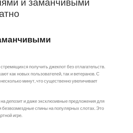
иями и заманчивыми
атно
заманчивыми
 стремящихся получить джекпот без отлагательств.
ют как новых пользователей, так и ветеранов. С
есколько минут, что существенно увеличивает
 на депозит и даже эксклюзивные предложения для
ли безвозмездные спины на популярных слотах. Это
ртной игре.