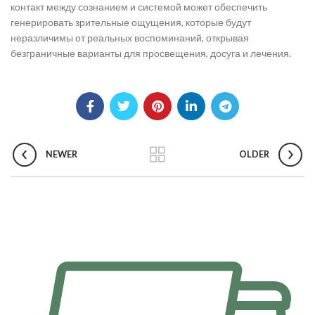
контакт между сознанием и системой может обеспечить
генерировать зрительные ощущения, которые будут
неразличимы от реальных воспоминаний, открывая
безграничные варианты для просвещения, досуга и лечения.
NEWER
OLDER