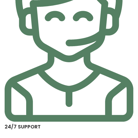
24/7 SUPPORT