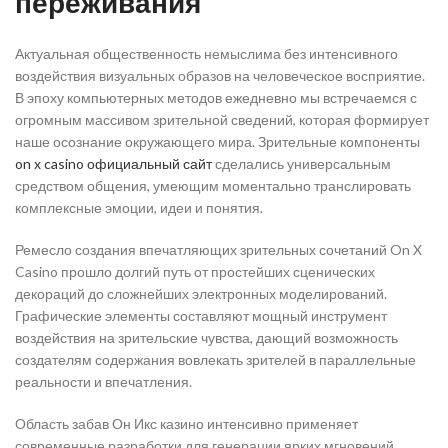
переживания
Актуальная общественность немыслима без интенсивного
воздействия визуальных образов на человеческое восприятие.
В эпоху компьютерных методов ежедневно мы встречаемся с
огромным массивом зрительной сведений, которая формирует
наше осознание окружающего мира. Зрительные компоненты
on x casino официальный сайт
сделались универсальным
средством общения, умеющим моментально транслировать
комплексные эмоции, идеи и понятия.
Ремесло создания впечатляющих зрительных сочетаний On X
Casino прошло долгий путь от простейших сценических
декораций до сложнейших электронных моделирований.
Графические элементы составляют мощный инструмент
воздействия на зрительские чувства, дающий возможность
создателям содержания вовлекать зрителей в параллельные
реальности и впечатления.
Область забав Он Икс казино интенсивно применяет
современные разработки для генерации ярких мгновений,