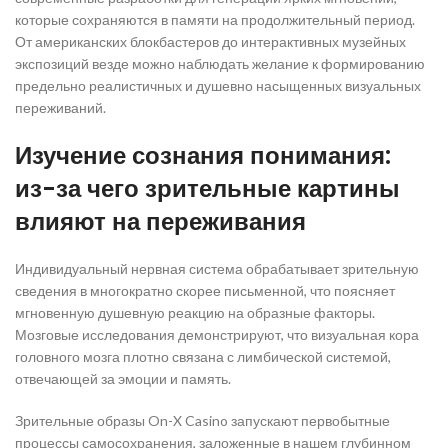
которые сохраняются в памяти на продолжительный период.
От американских блокбастеров до интерактивных музейных
экспозиций везде можно наблюдать желание к формированию
предельно реалистичных и душевно насыщенных визуальных
переживаний.
Изучение сознания понимания:
из-за чего зрительные картины
влияют на переживания
Индивидуальный нервная система обрабатывает зрительную
сведения в многократно скорее письменной, что поясняет
мгновенную душевную реакцию на образные факторы.
Мозговые исследования демонстрируют, что визуальная кора
головного мозга плотно связана с лимбической системой,
отвечающей за эмоции и память.
Зрительные образы On-X Casino запускают первобытные
процессы самосохранения, заложенные в нашем глубинном