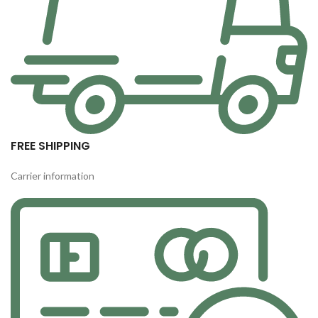
FREE SHIPPING
Carrier information