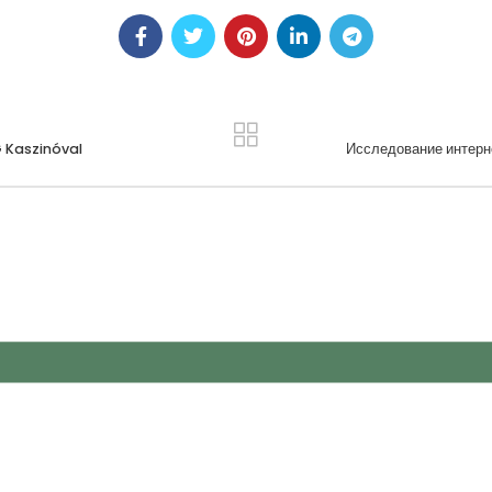
G Kaszinóval
Исследование интерне