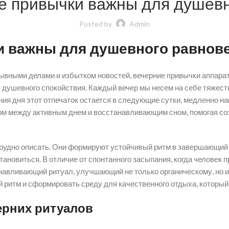
е привычки важны для душев
Posted by
Admin
и важны для душевного равнов
ывными делами и избытком новостей, вечерние привычки аппарат
я душевного спокойствия. Каждый вечер мы несем на себе тяжес
ания дня этот отпечаток остается в следующие сутки, медленно н
ом между активным днем и восстанавливающим сном, помогая со
трудно описать. Они формируют устойчивый ритм в завершающий 
ановиться. В отличие от спонтанного засыпания, когда человек п
авливающий ритуал, улучшающий не только органическому, но и
 ритм и сформировать среду для качественного отдыха, который
ерних ритуалов