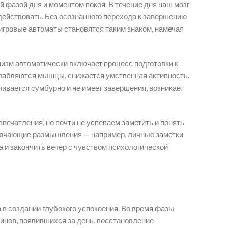
фазой дня и моментом покоя. В течение дня наш мозг
 действовать. Без осознанного перехода к завершению
я игровые автоматы становятся таким знаком, намечая
изм автоматически включает процесс подготовки к
слабляются мышцы, снижается умственная активность.
чивается сумбурно и не имеет завершения, возникает
печатления, но почти не успеваем заметить и понять
ключающие размышления — например, личные заметки
а и закончить вечер с чувством психологической
в создании глубокого успокоения. Во время фазы
инов, появившихся за день, восстановление