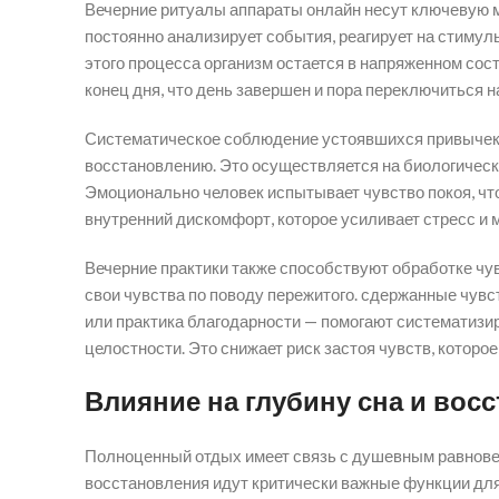
Вечерние ритуалы аппараты онлайн несут ключевую м
постоянно анализирует события, реагирует на стимулы
этого процесса организм остается в напряженном сост
конец дня, что день завершен и пора переключиться 
Систематическое соблюдение устоявшихся привычек п
восстановлению. Это осуществляется на биологическ
Эмоционально человек испытывает чувство покоя, что
внутренний дискомфорт, которое усиливает стресс и
Вечерние практики также способствуют обработке чув
свои чувства по поводу пережитого. сдержанные чув
или практика благодарности — помогают систематизир
целостности. Это снижает риск застоя чувств, которо
Влияние на глубину сна и вос
Полноценный отдых имеет связь с душевным равновес
восстановления идут критически важные функции для 