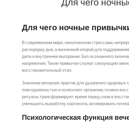
Для чего ночны
Для чего ночные привычк
В современном мире, наполненном стрессами, непрер
распорядку дня, а жизненной опорой для поддержани
дела и внутреннее выгорание. Без осознанного оконч
напряжения. Тихие привычки служат связующим звен
восстановительный этап.
Значение вечерних практик для душевного здоровья 
повседневностью и позволяют организму плавно восст
ритуалы трансформируют время перед сном в восстан
уменьшить выработку кортизола, активировать ночной
Психологическая функция веч