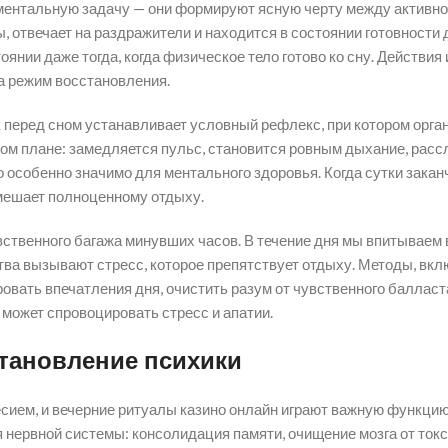
ентальную задачу — они формируют ясную черту между активной 
, отвечает на раздражители и находится в состоянии готовности
оянии даже тогда, когда физическое тело готово ко сну. Действи
на режим восстановления.
еред сном устанавливает условный рефлекс, при котором орган
ом плане: замедляется пульс, становится ровным дыхание, рас
 особенно значимо для ментального здоровья. Когда сутки закан
 мешает полноценному отдыху.
ственного багажа минувших часов. В течение дня мы впитываем в
ства вызывают стресс, которое препятствует отдыху. Методы, в
овать впечатления дня, очистить разум от чувственного балласт
е может спровоцировать стресс и апатии.
становление психики
ием, и вечерние ритуалы казино онлайн играют важную функцию 
нервной системы: консолидация памяти, очищение мозга от токс