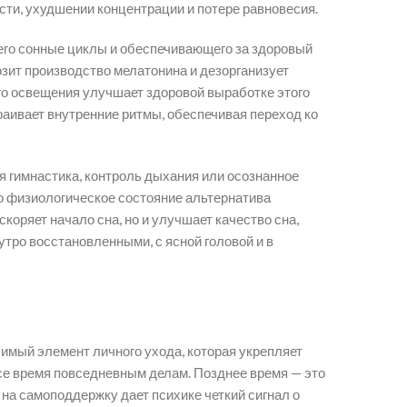
сти, ухудшении концентрации и потере равновесия.
го сонные циклы и обеспечивающего за здоровый
озит производство мелатонина и дезорганизует
ого освещения улучшает здоровой выработке этого
раивает внутренние ритмы, обеспечивая переход ко
ая гимнастика, контроль дыхания или осознанное
о физиологическое состояние альтернатива
оряет начало сна, но и улучшает качество сна,
тро восстановленными, с ясной головой и в
чимый элемент личного ухода, которая укрепляет
все время повседневным делам. Позднее время — это
 на самоподдержку дает психике четкий сигнал о