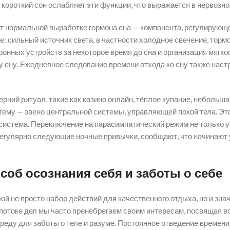
 короткий сон ослабляет эти функции, что выражается в нервозно
 нормальной выработке гормона сна — компонента, регулирующе
е: сильный источник света, в частности холодное свечение, торм
тронных устройств за некоторое время до сна и организация мягк
у сну. Ежедневное следование времени отхода ко сну также наст
рний ритуал, такие как казино онлайн, тёплое купание, небольш
ему — звено центральной системы, управляющей покой тела. Эт
система. Переключение на парасимпатический режим не только уск
егулярно следующие ночные привычки, сообщают, что начинают у
соб осознания себя и заботы о себе
 не просто набор действий для качественного отдыха, но и зна
 потоке дел мы часто пренебрегаем своим интересам, посвящая 
среду для заботы о теле и разуме. Постоянное отведение времени