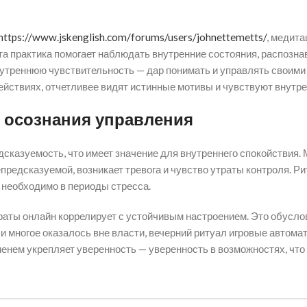
https://www.jskenglish.com/forums/users/johnettemetts/
, медит
а практика помогает наблюдать внутренние состояния, распознав
нутреннюю чувствительность — дар понимать и управлять своими
действиях, отчетливее видят истинные мотивы и чувствуют внутр
 осознания управления
сказуемость, что имеет значение для внутреннего спокойствия. 
епредсказуемой, возникает тревога и чувство утраты контроля. Р
о необходимо в периоды стресса.
раты онлайн коррелирует с устойчивым настроением. Это обусло
и многое оказалось вне власти, вечерний ритуал игровые автомат
менем укрепляет уверенность — уверенность в возможностях, что