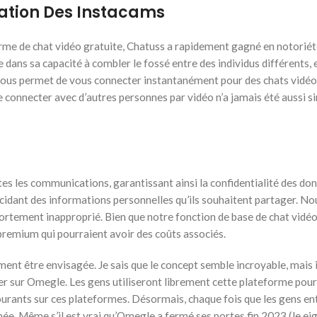
sation Des Instacams
me de chat vidéo gratuite, Chatuss a rapidement gagné en notoriété,
de dans sa capacité à combler le fossé entre des individus différents
vous permet de vous connecter instantanément pour des chats vidéo 1 
onnecter avec d’autres personnes par vidéo n’a jamais été aussi simpl
es les communications, garantissant ainsi la confidentialité des don
décidant des informations personnelles qu’ils souhaitent partager.
rtement inapproprié. Bien que notre fonction de base de chat vidéo al
 premium qui pourraient avoir des coûts associés.
ent être envisagée. Je sais que le concept semble incroyable, mais i
r sur Omegle. Les gens utiliseront librement cette plateforme pour 
urants sur ces plateformes. Désormais, chaque fois que les gens ent
mée. Même s’il est vrai qu’Omegle a fermé ses portes fin 2023 (le e