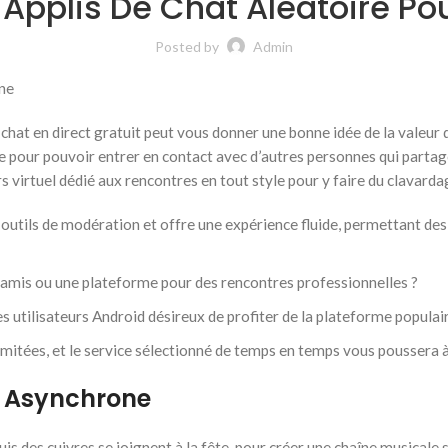
s Applis De Chat Aléatoire P
Posted by
Admin
ne
 chat en direct gratuit peut vous donner une bonne idée de la valeur 
 pour pouvoir entrer en contact avec d’autres personnes qui partage
s virtuel dédié aux rencontres en tout style pour y faire du clavarda
es outils de modération et offre une expérience fluide, permettant 
 amis ou une plateforme pour des rencontres professionnelles ?
utilisateurs Android désireux de profiter de la plateforme populair
limitées, et le service sélectionné de temps en temps vous poussera 
o Asynchrone
, puis des cuivres se joignent à la fête, pour créer une chaîne musical