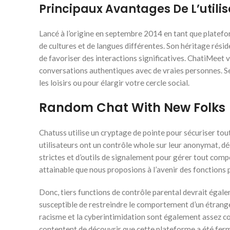
Principaux Avantages De L’utili
Lancé à l’origine en septembre 2014 en tant que platefor
de cultures et de langues différentes. Son héritage rési
de favoriser des interactions significatives. ChatiMeet 
conversations authentiques avec de vraies personnes. Se c
les loisirs ou pour élargir votre cercle social.
Random Chat With New Folks
Chatuss utilise un cryptage de pointe pour sécuriser tout
utilisateurs ont un contrôle whole sur leur anonymat, 
strictes et d’outils de signalement pour gérer tout compo
attainable que nous proposions à l’avenir des fonctions
Donc, tiers functions de contrôle parental devrait égalem
susceptible de restreindre le comportement d’un étrange
racisme et la cyberintimidation sont également assez co
contentent de découvrir que cette plateforme a été fer