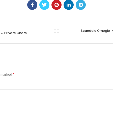
Scandale Omegle : Q
 & Private Chats
*
e marked