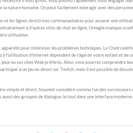
 nécessité d’inscription. Vous pouvez rapidement vous engager dans 
 de la nature humaine. On peut facilement interagir avec des personn
tion et les lignes directrices communautaires pour assurer une utilis
ontrairement à d’autres sites de chat en ligne, Omegle manque cruell
re utilisateur.
et appareils pour minimiser les problèmes techniques. Le Chatroule
z à l’utilisation d’Internet dépendent de l’âge de votre enfant et de
s jeux ou ses sites Web préférés. Ainsi, vous pourrez comprendre le
participer à un jeu en direct sur Twitch, mais il est possible de discu
vice simple et direct. Souvent considéré comme l’un des successeurs 
s aussi des groupes de dialogue, le tout dans une interface moderne. 