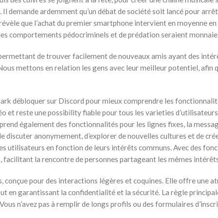
. Il demande ardemment qu’un débat de société soit lancé pour arrête
, révèle que l’achat du premier smartphone intervient en moyenne en d
les comportements pédocriminels et de prédation seraient monnaie
us permettant de trouver facilement de nouveaux amis ayant des intér
 Nous mettons en relation les gens avec leur meilleur potentiel, afin
rk débloquer sur Discord pour mieux comprendre les fonctionnalité
 et reste une possibility fiable pour tous les varieties d’utilisateu
rend également des fonctionnalités pour les lignes fixes, la messager
 discuter anonymement, d’explorer de nouvelles cultures et de crée
s utilisateurs en fonction de leurs intérêts communs. Avec des fonct
s, facilitant la rencontre de personnes partageant les mêmes intérêts
, conçue pour des interactions légères et coquines. Elle offre une 
n garantissant la confidentialité et la sécurité. La règle principale 
Vous n’avez pas à remplir de longs profils ou des formulaires d’ins