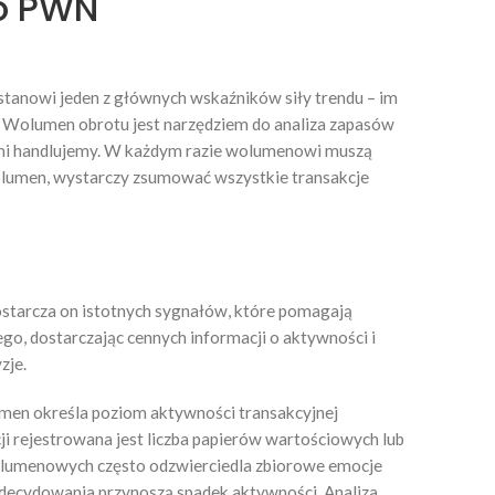
go PWN
 stanowi jeden z głównych wskaźników siły trendu – im
. Wolumen obrotu jest narzędziem do analiza zapasów
ymi handlujemy. W każdym razie wolumenowi muszą
wolumen, wystarczy zsumować wszystkie transakcje
ostarcza on istotnych sygnałów, które pomagają
o, dostarczając cennych informacji o aktywności i
zje.
umen określa poziom aktywności transakcyjnej
ji rejestrowana jest liczba papierów wartościowych lub
lumenowych często odzwierciedla zbiorowe emocje
zdecydowania przynoszą spadek aktywności. Analiza