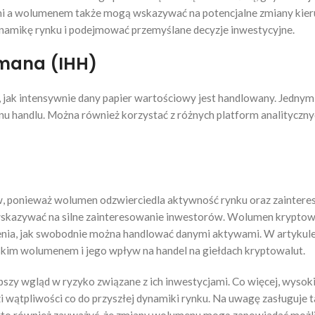
mi a wolumenem także mogą wskazywać na potencjalne zmiany kieru
namikę rynku i podejmować przemyślane decyzje inwestycyjne.
hmana (IHH)
ak intensywnie dany papier wartościowy jest handlowany. Jednym 
 handlu. Można również korzystać z różnych platform analitycznych
rów, ponieważ wolumen odzwierciedla aktywność rynku oraz zainte
skazywać na silne zainteresowanie inwestorów. Wolumen kryptow
mienia, jak swobodnie można handlować danymi aktywami. W artykul
kim wolumenem i jego wpływ na handel na giełdach kryptowalut.
pszy wgląd w ryzyko związane z ich inwestycjami. Co więcej, wysok
 wątpliwości co do przyszłej dynamiki rynku. Na uwagę zasługuje