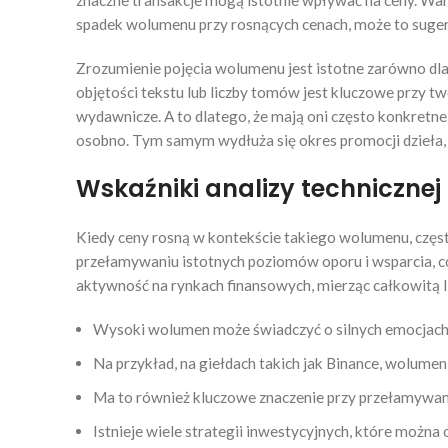
znaczne transakcje mogą istotnie wpływać na ceny. Wa
spadek wolumenu przy rosnących cenach, może to sugero
Zrozumienie pojęcia wolumenu jest istotne zarówno d
objętości tekstu lub liczby tomów jest kluczowe przy tw
wydawnicze. A to dlatego, że mają oni często konkretn
osobno. Tym samym wydłuża się okres promocji dzieła, a
Wskaźniki analizy techniczne
Kiedy ceny rosną w kontekście takiego wolumenu, częst
przełamywaniu istotnych poziomów oporu i wsparcia, c
aktywność na rynkach finansowych, mierząc całkowitą l
Wysoki wolumen może świadczyć o silnych emocjach na
Na przykład, na giełdach takich jak Binance, wolum
Ma to również kluczowe znaczenie przy przełamywani
Istnieje wiele strategii inwestycyjnych, które można