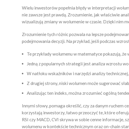
Wielu inwestorów popełnia błędy w interpretacji wolum
nie zawsze jest prawdą. Zrozumienie, jak właściwie an
wizualizują zmiany w wolumenie w czasie. Dzięki nim m
Zrozumienie tych różnic pozwala na lepsze podejmowan
podejmowania decyzji. Na przykład, jeśli podczas wzros
Te przykłady wolumenu w matematyce pokazują, że wo
Jedną z popularnych strategii jest analiza wzrostu 
W natłoku wskaźników i narzędzi analizy technicznej,
Z drugiej strony, niski wolumen może sugerować słab
Analizując ten indeks, można zrozumieć ogólną tend
Innymi słowy, pomaga określić, czy za danym ruchem ce
korzystają inwestorzy, łatwo przeoczyć te, które oferu
RSI czy MACD, CVI skrywa w sobie cenne informacje, sz
wolumenu w kontekście technicznym oraz on-chain stan