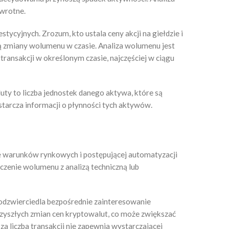
zwrotne.
ycyjnych. Zrozum, kto ustala ceny akcji na giełdzie i
ą zmiany wolumenu w czasie. Analiza wolumenu jest
ransakcji w określonym czasie, najczęściej w ciągu
ty to liczba jednostek danego aktywa, które są
tarcza informacji o płynności tych aktywów.
ię warunków rynkowych i postępującej automatyzacji
zenie wolumenu z analizą techniczną lub
 odzwierciedla bezpośrednie zainteresowanie
zyszłych zmian cen kryptowalut, co może zwiększać
 liczba transakcji nie zapewnia wystarczającej