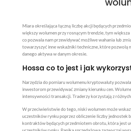
wolum
Miara określająca łączną liczbę akcji będących przedmi
większy wolumen przy rosnącym trendzie, tym większa 
co pozwala nam przewidywać możliwe wahania lub zmia
towarzyszyć inne wskaźniki techniczne, które pozwolą
danego aktywa w danym okresie.
Hossa co to jest i jak wykorzys
Narzędzia do pomiaru wolumenu kryptowaluty pozwalają
inwestorom przewidywać zmiany kierunku cen. Wolumen 
intensywności transakcji. Traderzy korzystają z różnych
W przeciwieństwie do tego, niski wolumen może wskazy
uczestników rynku poprzez obliczenie liczby jednostek
kontraktów będących przedmiotem obrotu, która jest
uczestników rynku. Panika sprzedażowa zazwyczaj wyró