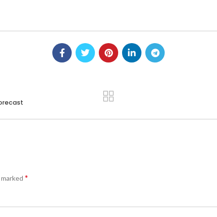
Forecast
*
e marked