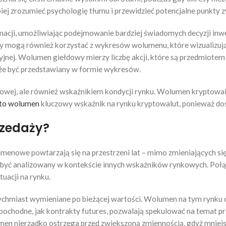
j zrozumieć psychologię tłumu i przewidzieć potencjalne punkty 
cji, umożliwiając podejmowanie bardziej świadomych decyzji inwest
rzy mogą również korzystać z wykresów wolumenu, które wizualizuj
nej. Wolumen giełdowy mierzy liczbę akcji, które są przedmiotem t
może być przedstawiany w formie wykresów.
owej, ale również wskaźnikiem kondycji rynku. Wolumen kryptowalu
 to wolumen
kluczowy wskaźnik na rynku kryptowalut, ponieważ dos
rzedaży?
menowe powtarzają się na przestrzeni lat – mimo zmieniających s
być analizowany w kontekście innych wskaźników rynkowych. Połąc
uacji na rynku.
tychmiast wymieniane po bieżącej wartości. Wolumen na tym rynku
ochodne, jak kontrakty futures, pozwalają spekulować na temat pr
en nierzadko ostrzega przed zwiększoną zmiennością, gdyż mniejsza