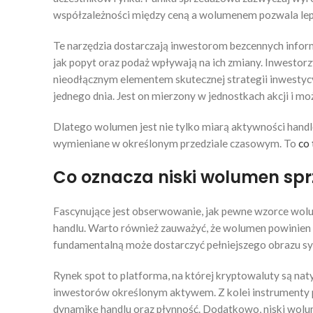
współzależności między ceną a wolumenem pozwala lepie
Te narzędzia dostarczają inwestorom bezcennych informa
jak popyt oraz podaż wpływają na ich zmiany. Inwesto
nieodłącznym elementem skutecznej strategii inwestycyj
jednego dnia. Jest on mierzony w jednostkach akcji i 
Dlatego wolumen jest nie tylko miarą aktywności handl
wymieniane w określonym przedziale czasowym. To
co
Co oznacza niski wolumen sp
Fascynujące jest obserwowanie, jak pewne wzorce wolu
handlu. Warto również zauważyć, że wolumen powinien 
fundamentalną może dostarczyć pełniejszego obrazu syt
Rynek spot to platforma, na której kryptowaluty są na
inwestorów określonym aktywem. Z kolei instrumenty p
dynamikę handlu oraz płynność. Dodatkowo, niski wolum