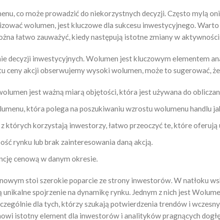
enu, co może prowadzić do niekorzystnych decyzji. Często mylą on
alizować wolumen, jest kluczowe dla sukcesu inwestycyjnego. War
ożna łatwo zauważyć, kiedy następują istotne zmiany w aktywności
ie decyzji inwestycyjnych. Wolumen jest kluczowym elementem anal
tu ceny akcji obserwujemy wysoki wolumen, może to sugerować, że t
lumen jest ważną miarą objętości, która jest używana do oblicza
wolumenu, która polega na poszukiwaniu wzrostu wolumenu handlu ja
 z których korzystają inwestorzy, łatwo przeoczyć te, które oferują
ość rynku lub brak zainteresowania daną akcją.
encję cenową w danym okresie.
nowym stoi szerokie poparcie ze strony inwestorów. W natłoku wska
ją unikalne spojrzenie na dynamikę rynku. Jednym z nich jest Wolu
czególnie dla tych, którzy szukają potwierdzenia trendów i wczes
owi istotny element dla inwestorów i analityków pragnących dogłę