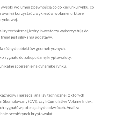
i wysoki wolumen z pewnością co do kierunku rynku, co
to również korzystać z wykresów wolumenu, które
 rynkowej.
izy technicznej, który inwestorzy wykorzystują do
rend jest silny i ma podstawy.
nia różnych obiektów geometrycznych.
ko sygnału do zakupu danej kryptowaluty.
 unikalne spojrzenie na dynamikę rynku.
źników i narzędzi analizy technicznej, z których
men Skumulowany (CVI), czyli Cumulative Volume Index.
nych sygnałów potencjalnych odwróceń. Analiza
bnie ocenić rynek kryptowalut.