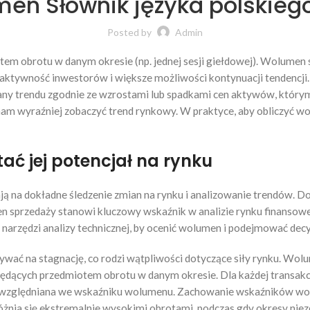
en Słownik języka polskie
Posted by
Admin
otem obrotu w danym okresie (np. jednej sesji giełdowej). Wolumen
aktywność inwestorów i większe możliwości kontynuacji tendencji
ny trendu zgodnie ze wzrostami lub spadkami cen aktywów, któr
 nam wyraźniej zobaczyć trend rynkowy. W praktyce, aby obliczyć 
tać jej potencjał na rynku
 na dokładne śledzenie zmian na rynku i analizowanie trendów. D
sprzedaży stanowi kluczowy wskaźnik w analizie rynku finansoweg
 narzędzi analizy technicznej, by ocenić wolumen i podejmować decy
wać na stagnację, co rodzi wątpliwości dotyczące siły rynku. Wol
 będących przedmiotem obrotu w danym okresie. Dla każdej transakc
 uwzględniana we wskaźniku wolumenu. Zachowanie wskaźników wo
żnia się ekstremalnie wysokimi obrotami, podczas gdy okresy nie