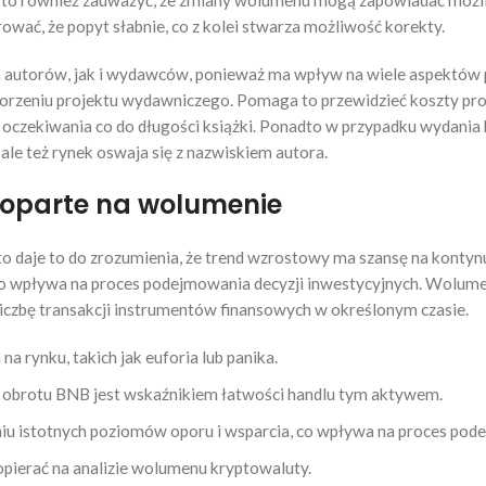
rto również zauważyć, że zmiany wolumenu mogą zapowiadać możli
wać, że popyt słabnie, co z kolei stwarza możliwość korekty.
la autorów, jak i wydawców, ponieważ ma wpływ na wiele aspektó
orzeniu projektu wydawniczego. Pomaga to przewidzieć koszty produk
e oczekiwania co do długości książki. Ponadto w przypadku wydania
le też rynek oswaja się z nazwiskiem autora.
j oparte na wolumenie
o daje to do zrozumienia, że trend wzrostowy ma szansę na kontyn
o wpływa na proces podejmowania decyzji inwestycyjnych. Wolumen
iczbę transakcji instrumentów finansowych w określonym czasie.
 rynku, takich jak euforia lub panika.
en obrotu BNB jest wskaźnikiem łatwości handlu tym aktywem.
u istotnych poziomów oporu i wsparcia, co wpływa na proces pode
 opierać na analizie wolumenu kryptowaluty.