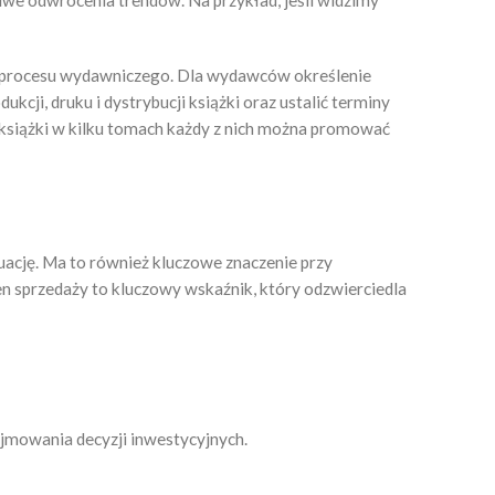
we odwrócenia trendów. Na przykład, jeśli widzimy
w procesu wydawniczego. Dla wydawców określenie
cji, druku i dystrybucji książki oraz ustalić terminy
 książki w kilku tomach każdy z nich można promować
uację. Ma to również kluczowe znaczenie przy
 sprzedaży to kluczowy wskaźnik, który odzwierciedla
jmowania decyzji inwestycyjnych.